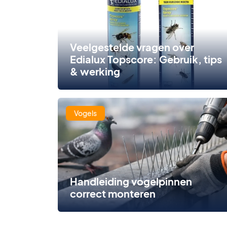
Veelgestelde vragen over
Edialux Topscore: Gebruik, tips
& werking
Vogels
Handleiding vogelpinnen
correct monteren