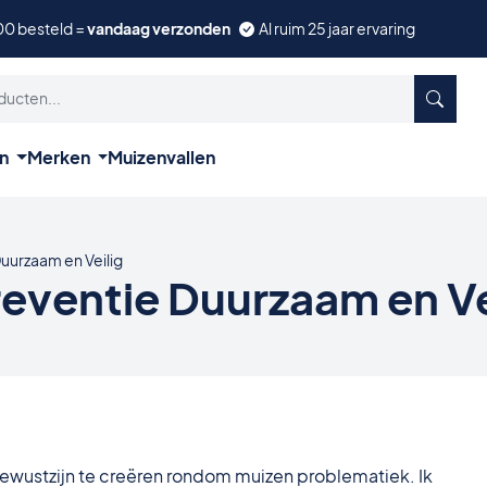
00 besteld =
vandaag verzonden
Al ruim 25 jaar ervaring
ën
Merken
Muizenvallen
uurzaam en Veilig
ventie Duurzaam en Ve
ewustzijn te creëren rondom muizen problematiek. Ik