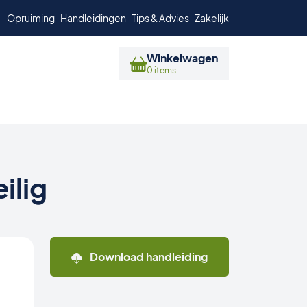
Opruiming
Handleidingen
Tips & Advies
Zakelijk
Winkelwagen
0 items
ilig
Download handleiding