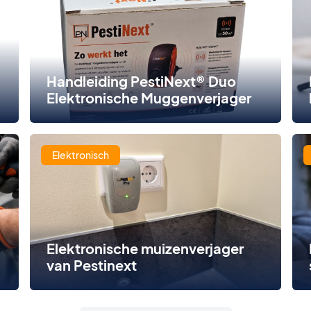
Handleiding PestiNext® Duo
Elektronische Muggenverjager
Elektronisch
Elektronische muizenverjager
van Pestinext