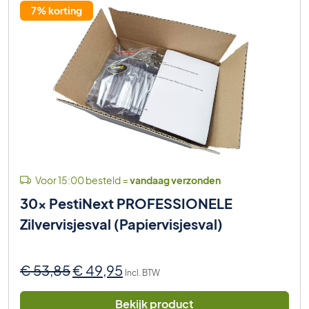
7% korting
Voor 15:00 besteld =
vandaag verzonden
30x PestiNext PROFESSIONELE
Zilvervisjesval (Papiervisjesval)
Oorspronkelijke
Huidige
€
53,85
€
49,95
Incl. BTW
prijs
prijs
was:
is:
Bekijk product