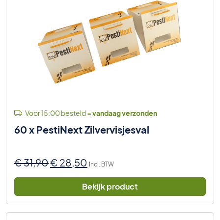
Voor 15:00 besteld =
vandaag verzonden
60 x PestiNext Zilvervisjesval
Oorspronkelijke
Huidige
€
31,90
€
28,50
Incl. BTW
prijs
prijs
was:
is:
Bekijk product
€ 31,90.
€ 28,50.