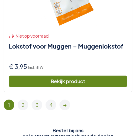
Niet op voorraad
Lokstof voor Muggen – Muggenlokstof
€
3,95
Incl. BTW
Bekijk product
1
2
3
4
→
Bestel bij ons