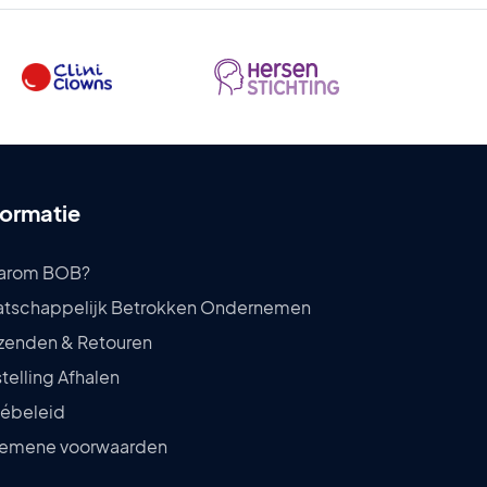
formatie
arom BOB?
tschappelijk Betrokken Ondernemen
zenden & Retouren
telling Afhalen
vébeleid
emene voorwaarden