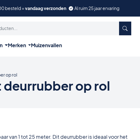
00 besteld =
vandaag verzonden
Al ruim 25 jaar ervaring
ën
Merken
Muizenvallen
er op rol
 deurrubber op rol
baar van 1 tot 25 meter. Dit deurrubber is ideaal voor het