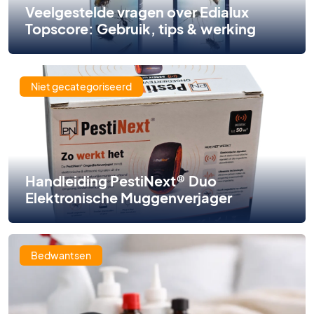
Veelgestelde vragen over Edialux
Topscore: Gebruik, tips & werking
Niet gecategoriseerd
Handleiding PestiNext® Duo
Elektronische Muggenverjager
Bedwantsen