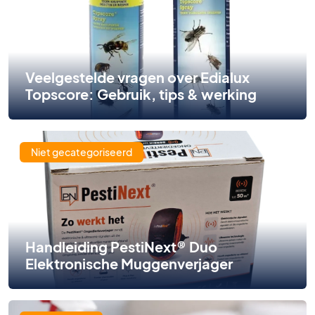
Veelgestelde vragen over Edialux
Topscore: Gebruik, tips & werking
Niet gecategoriseerd
Handleiding PestiNext® Duo
Elektronische Muggenverjager