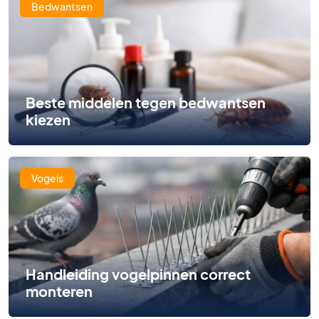
Bedwantsen
Beste middelen tegen bedwantsen
kiezen
Vogels
Handleiding vogelpinnen correct
monteren