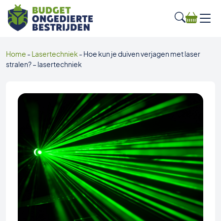
Home
-
Lasertechniek
-
Hoe kun je duiven verjagen met laser
stralen? – lasertechniek