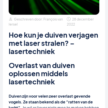
Geschreven door: François van
28 december
Iersel
2022
Hoe kun je duiven verjagen
met laser stralen? –
lasertechniek
Overlast van duiven
oplossen middels
lasertechniek
Duiven zijn voor velen zeer overlast gevende
vogels. Ze staan bekend als de “ratten van de
lucht”.
Je wil er liever niets mee te maken hebben