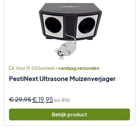
Voor 15:00 besteld =
vandaag verzonden
PestiNext Ultrasone Muizenverjager
Oorspronkelijke
Huidige
€
29,95
€
19,95
Incl. BTW
prijs
prijs
was:
is:
Bekijk product
€ 29,95.
€ 19,95.