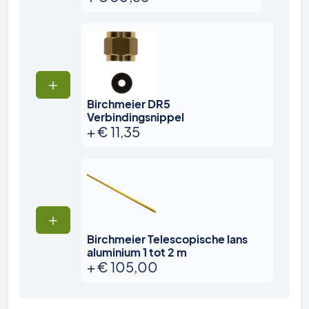
Birchmeier DR5
Verbindingsnippel
+
€
11,35
Birchmeier Telescopische lans
aluminium 1 tot 2 m
+
€
105,00