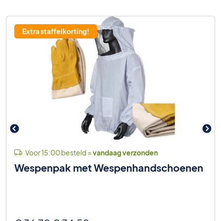
6% korting
Extra staffelkorting!
Voor 15:00 besteld =
vandaag verzonden
Wespenpak met Wespenhandschoenen