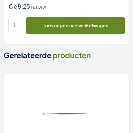
€
68,25
Incl. BTW
Birchmeier
Toevoegen aan winkelwagen
Mini-
Flex
54
cm
Gerelateerde
producten
aantal