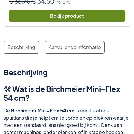
Oorspronkelijke
Huidige
€
36,70
€
34,50
Incl. BTW
prijs
prijs
was:
is:
Bekijk product
€ 36,70.
€ 34,50.
Beschrijving
Aanvullende informatie
Beschrijving
🛠 Wat is de Birchmeier Mini-Flex
54 cm?
De
Birchmeier Mini-Flex 54 cm
is een flexibele
spuitlans die je helpt om te sproeien op plekken waar je
met een standaard lans niet goed bij komt. Denk aan
achter machines, onder planken, of in krappe hoeken.