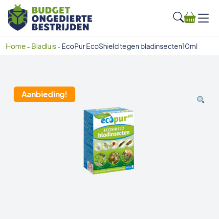
Home
-
Bladluis
-
EcoPur EcoShield tegen bladinsecten10ml
Aanbieding!