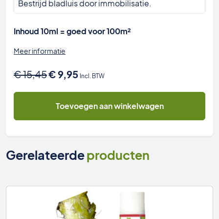
Bestrijd bladluis door immobilisatie.
Inhoud 10ml = goed voor 100m²
Meer informatie
Oorspronkelijke
Huidige
€
15,45
€
9,95
Incl. BTW
prijs
prijs
was:
is:
EcoPur
Toevoegen aan winkelwagen
€ 15,45.
€ 9,95.
EcoShield
tegen
bladinsecten10ml
aantal
Gerelateerde
producten