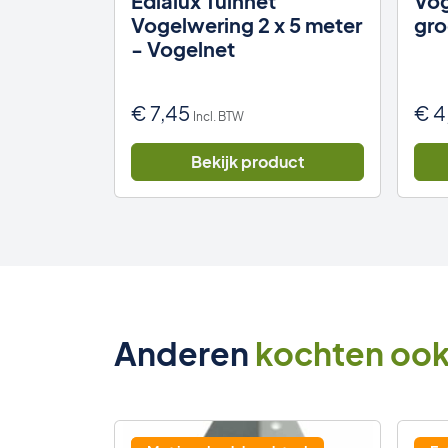
iNext
Edialux Tuinnet
Vog
ram
Vogelwering 2 x 5 meter
gro
- Vogelnet
€
7,45
€
4
Incl. BTW
uct
Bekijk product
Anderen
kochten oo