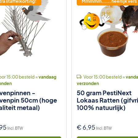
tra staffelkorting!
Mmmmm...... heerlijk vers
or 15:00 besteld =
vandaag
Voor 15:00 besteld =
vand
onden
verzonden
venpinnen -
50 gram PestiNext
venpin 50cm (hoge
Lokaas Ratten (gifvri
liteit metaal)
100% natuurlijk)
,95
€
6,95
Incl. BTW
Incl. BTW