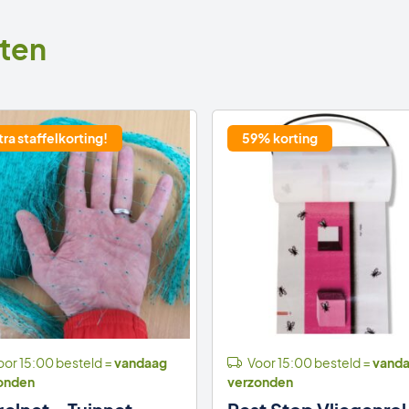
ten
tra staffelkorting!
59% korting
or 15:00 besteld =
vandaag
Voor 15:00 besteld =
vand
onden
verzonden