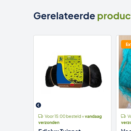
Gerelateerde
produc
Ex
 =
vandaag
Voor 15:00 besteld =
vandaag
Vo
verzonden
verz