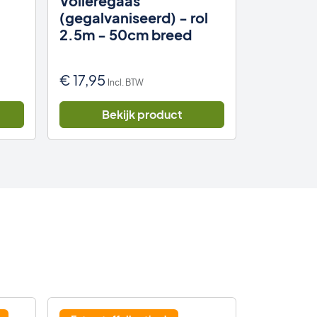
Volièregaas
Vogelga
(gegalvaniseerd) - rol
breed -
2.5m - 50cm breed
kwalitei
ke
e
€
17,95
€
6,95
Incl. BTW
Inc
Bekijk product
Be