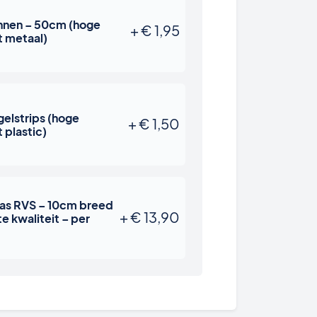
nnen – 50cm (hoge
+
€
1,95
t metaal)
elstrips (hoge
+
€
1,50
t plastic)
as RVS – 10cm breed
+
€
13,90
e kwaliteit – per