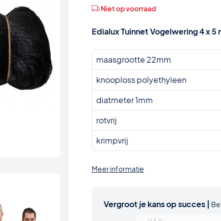
Niet op voorraad
Edialux Tuinnet Vogelwering 4 x 5
maasgrootte 22mm
knooploss polyethyleen
diatmeter 1mm
rotvrij
krimpvrij
Meer informatie
Vergroot je kans op succes |
Be