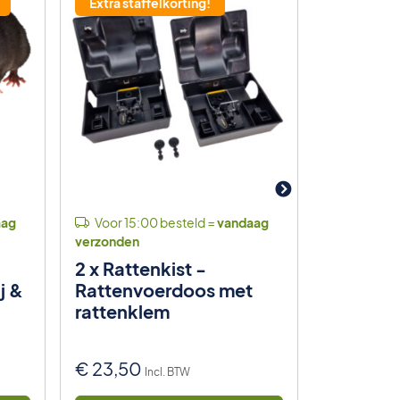
Extra staffelkorting!
aag
Voor 15:00 besteld =
vandaag
Voor 15:
verzonden
verzonden
2 x Rattenkist -
Anti-vog
j &
Rattenvoerdoos met
kwaliteit
rattenklem
€
23,50
€
1,50
Incl. BTW
Inc