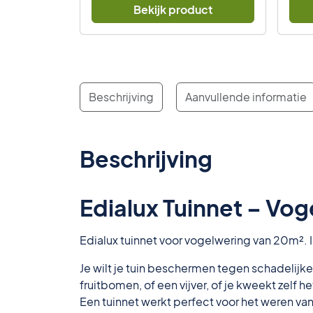
was:
is:
uct
Bekijk product
€ 35,45.
€ 32,95.
Beschrijving
Aanvullende informatie
Beschrijving
Edialux Tuinnet – Vog
Edialux tuinnet voor vogelwering van 20m². 
Je wilt je tuin beschermen tegen schadelijke
fruitbomen, of een vijver, of je kweekt zelf 
Een tuinnet werkt perfect voor het weren van