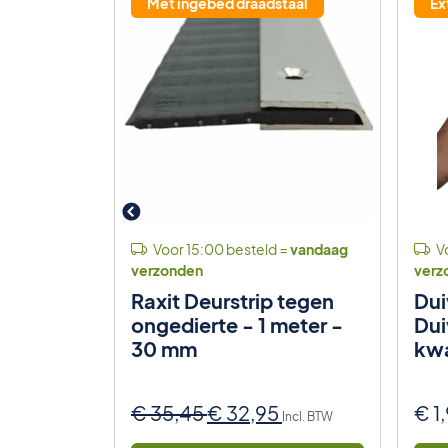
7% korting
Met ingebed draadstaal
Ex
 =
vandaag
Voor 15:00 besteld =
vandaag
Vo
verzonden
verz
iegenval
Raxit Deurstrip tegen
Dui
ongedierte - 1 meter -
Dui
30 mm
kwa
Oorspronkelijke
Huidige
€
35,45
€
32,95
€
1
Incl. BTW
prijs
prijs