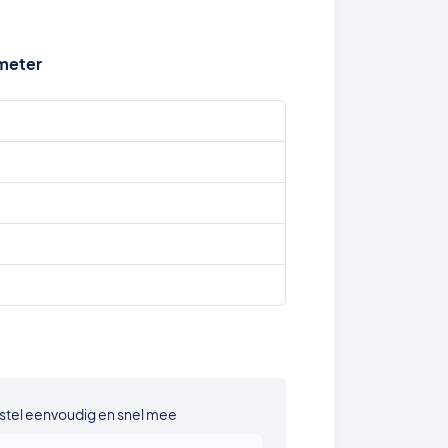
 meter
stel eenvoudig en snel mee