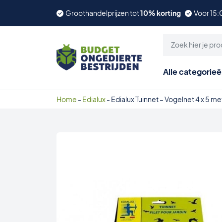
Groothandelprijzen tot
10% korting
Voor 15:
Alle categorie
Home
-
Edialux
-
Edialux Tuinnet – Vogelnet 4 x 5 me