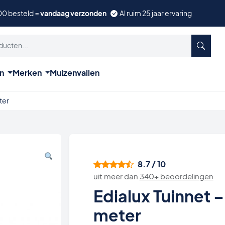
00 besteld =
vandaag verzonden
Al ruim 25 jaar ervaring
ën
Merken
Muizenvallen
ter
8.7 / 10
uit meer dan
340+ beoordelingen
Edialux Tuinnet –
meter