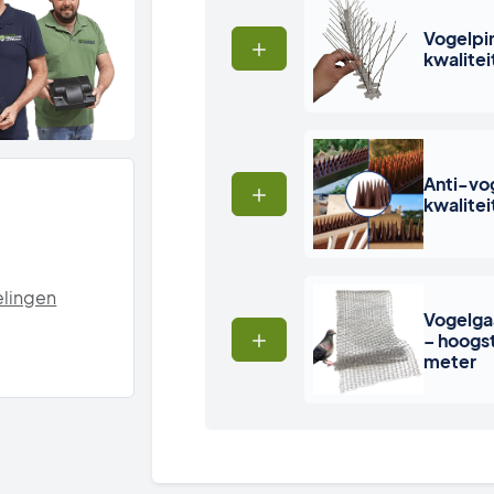
Vogelpi
kwalitei
Anti-vog
kwalitei
lingen
Vogelga
– hoogst
meter