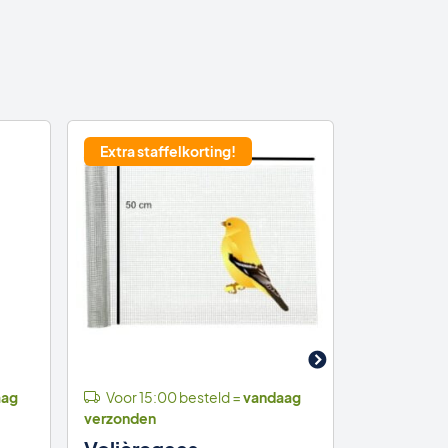
Extra staffelkorting!
Extra dik 
aag
Voor 15:00 besteld =
vandaag
Voor 15:
verzonden
verzonden