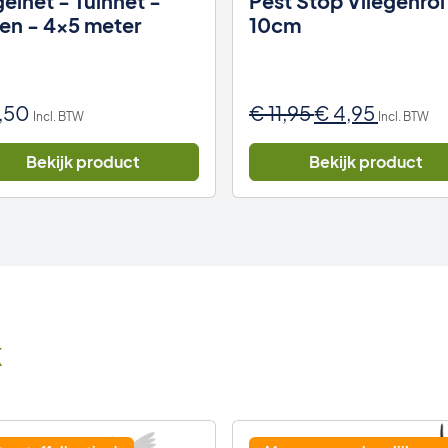
elnet - Tuinnet -
Pest Stop Vliegenrol
en - 4x5 meter
10cm
Oorspronkelij
Huidig
,50
€
11,95
€
4,95
Incl. BTW
Incl. BTW
prijs
prijs
was:
is:
Bekijk product
Bekijk product
€ 11,95.
€ 4,95.
k