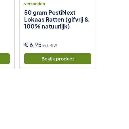
verzonden
verzonden
50 gram PestiNext
2 x Ratt
Lokaas Ratten (gifvrij &
Rattenv
100% natuurlijk)
rattenk
€
6,95
€
23,50
Incl. BTW
Bekijk product
Be