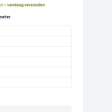
ld =
vandaag verzonden
 meter