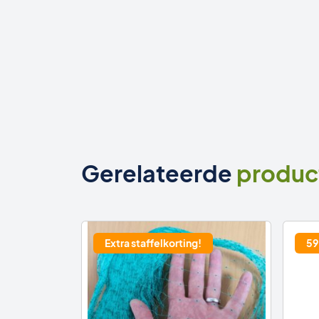
Gerelateerde
produc
Extra staffelkorting!
59