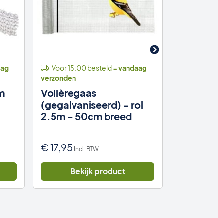
aag
Voor 15:00 besteld =
vandaag
Voor 15:
verzonden
verzonden
m
Volièregaas
Vogelga
(gegalvaniseerd) - rol
breed -
2.5m - 50cm breed
kwalitei
€
17,95
€
13,90
Incl. BTW
I
Bekijk product
Be