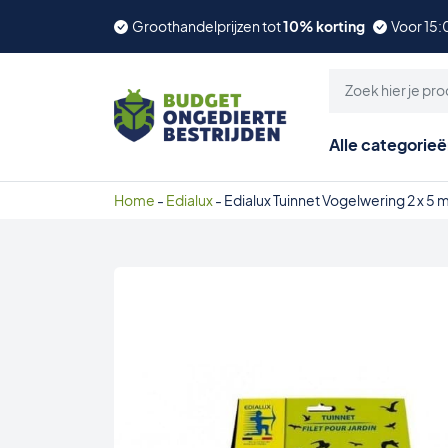
Groothandelprijzen tot
10% korting
Voor 15:
Alle categorie
Home
-
Edialux
-
Edialux Tuinnet Vogelwering 2 x 5 