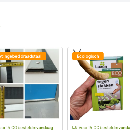
k
 korting
t ingebed draadstaal
Ecologisch
or 15:00 besteld =
vandaag
Voor 15:00 besteld =
vand