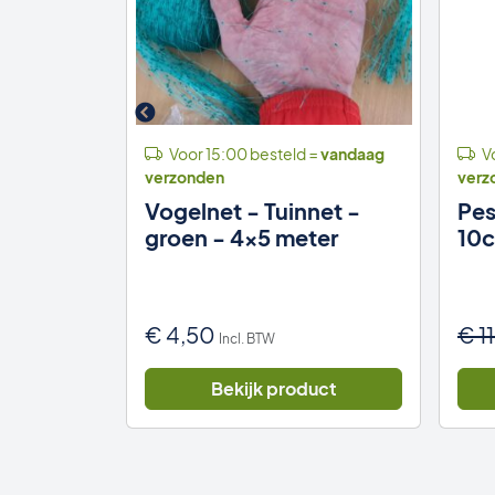
 =
vandaag
Voor 15:00 besteld =
vandaag
Vo
verzonden
verz
S
Vogelnet - Tuinnet -
Pes
eit) -
groen - 4x5 meter
10
r meter
€
4,50
€
1
Incl. BTW
uct
Bekijk product