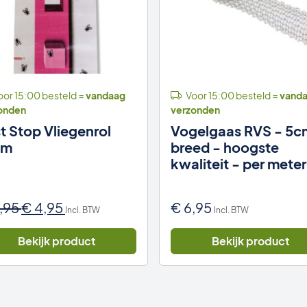
or 15:00 besteld =
vandaag
Voor 15:00 besteld =
vand
onden
verzonden
t Stop Vliegenrol
Vogelgaas RVS - 5c
cm
breed - hoogste
kwaliteit - per meter
Oorspronkelijke
Huidige
1,95
€
4,95
€
6,95
Incl. BTW
Incl. BTW
prijs
prijs
was:
is:
Bekijk product
Bekijk product
€ 11,95.
€ 4,95.