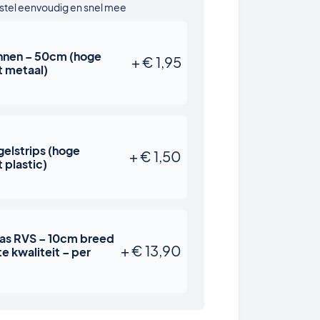
stel eenvoudig en snel mee
nnen – 50cm (hoge
+
€
1,95
t metaal)
elstrips (hoge
+
€
1,50
t plastic)
as RVS – 10cm breed
+
€
13,90
e kwaliteit – per