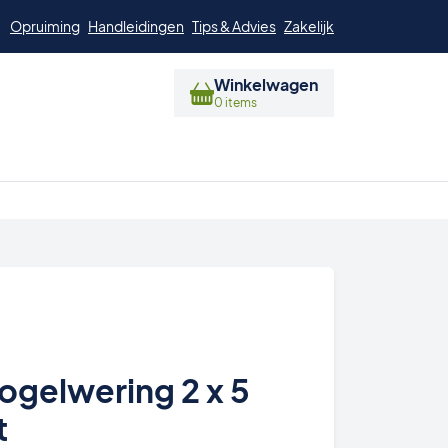
Opruiming
Handleidingen
Tips & Advies
Zakelijk
Winkelwagen
0 items
Vogelwering 2 x 5
t