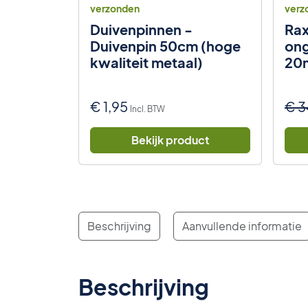
verzonden
verz
Muizen &
Duivenpinnen -
Rax
2cm
Duivenpin 50cm (hoge
ong
jmval)
kwaliteit metaal)
20
waliteit
€
1,95
€
3
Incl. BTW
uct
Bekijk product
Beschrijving
Aanvullende informatie
Beschrijving