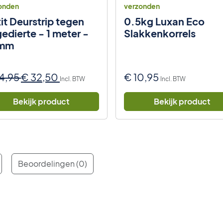
onden
verzonden
it Deurstrip tegen
0.5kg Luxan Eco
edierte - 1 meter -
Slakkenkorrels
mm
Oorspronkelijke
Huidige
4,95
€
32,50
€
10,95
Incl. BTW
Incl. BTW
prijs
prijs
was:
is:
Bekijk product
Bekijk product
€ 34,95.
€ 32,50.
Beoordelingen (0)