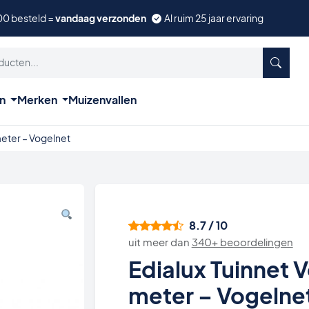
00 besteld =
vandaag verzonden
Al ruim 25 jaar ervaring
ën
Merken
Muizenvallen
meter – Vogelnet
8.7 / 10
uit meer dan
340+ beoordelingen
Edialux Tuinnet 
meter – Vogelne