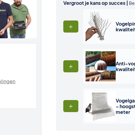
Vergroot je kans op succes |
Be
Vogelpi
kwalitei
Anti-vog
kwalitei
lingen
Vogelga
– hoogst
meter