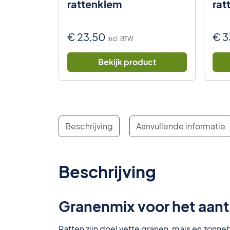
jmval)
rattenklem
rat
waliteit
€
23,50
€
3
Incl. BTW
uct
Bekijk product
Beschrijving
Aanvullende informatie
Beschrijving
Granenmix voor het aantr
Ratten zijn doel vette granen, mais en zonneb