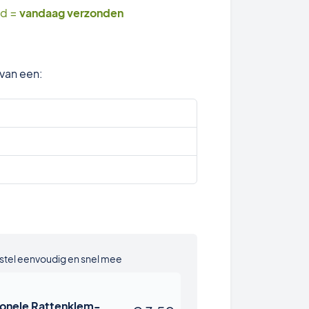
ld =
vandaag verzonden
 van een:
stel eenvoudig en snel mee
ionele Rattenklem-