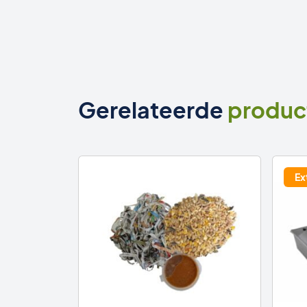
Gerelateerde
produc
ten waar
Ex