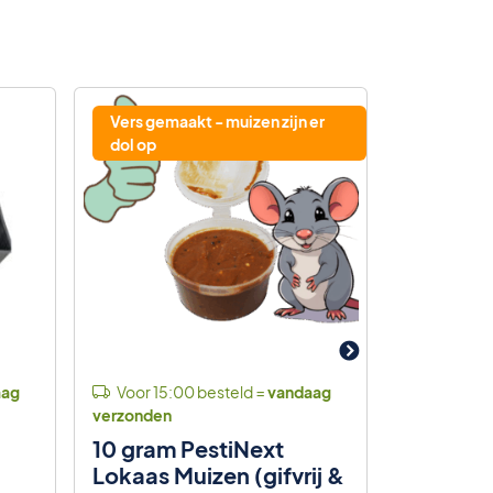
Vers gemaakt - muizen zijn er
Extra staf
dol op
aag
Voor 15:00 besteld =
vandaag
Voor 15:
verzonden
verzonden
10 gram PestiNext
Profess
Lokaas Muizen (gifvrij &
Rattenk