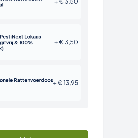
+
€
3,50
al
 PestiNext Lokaas
+
€
3,50
gifvrij & 100%
k)
ionele Rattenvoerdoos
+
€
13,95
m