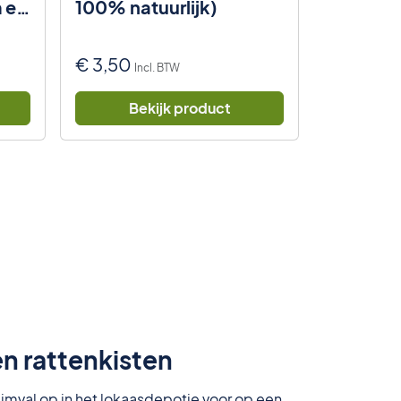
m en
100% natuurlijk)
€
3,50
€
3,50
Incl. BTW
In
Bekijk product
Be
en rattenkisten
lijmval op in het lokaasdepotje voor op een