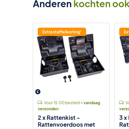
Anderen
kochten oo
Extra staffelkorting!
Ex
 =
vandaag
Voor 15:00 besteld =
vandaag
Vo
verzonden
verz
Muizen &
2 x Rattenkist -
3 x
2cm
Rattenvoerdoos met
Rat