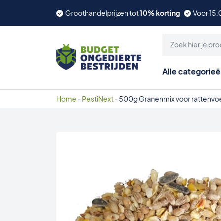
Groothandelprijzen tot
10% korting
Voor 15:
Alle categorie
Home
-
PestiNext
-
500g Granenmix voor rattenvo