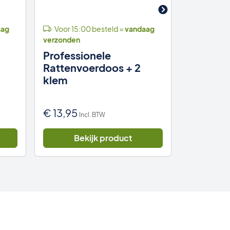
aag
Voor 15:00 besteld =
vandaag
Voor 15:
verzonden
verzonden
Professionele
50 gram
Rattenvoerdoos + 2
Lokaas R
klem
100% nat
€
13,95
€
6,95
Incl. BTW
Inc
Bekijk product
Be