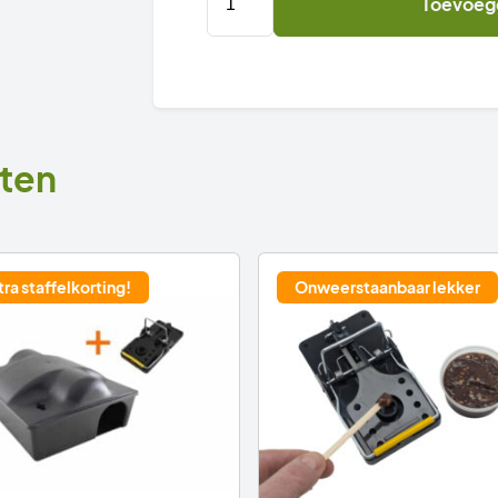
Toevoeg
Granenmix
voor
rattenvoerdoos
aantal
ten
tra staffelkorting!
Onweerstaanbaar lekker