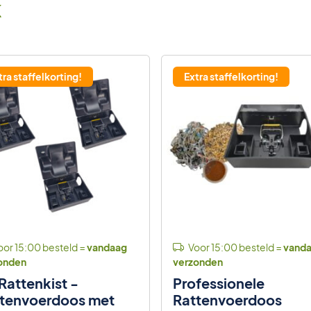
k
tra staffelkorting!
Extra staffelkorting!
or 15:00 besteld =
vandaag
Voor 15:00 besteld =
vand
onden
verzonden
 Rattenkist -
Professionele
tenvoerdoos met
Rattenvoerdoos