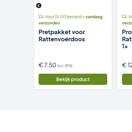
 =
vandaag
Voor 15:00 besteld =
vandaag
Vo
verzonden
verz
ext
Pretpakket voor
Pro
tten
Rattenvoerdoos
Rat
1x
€
7,50
€
1
Incl. BTW
uct
Bekijk product