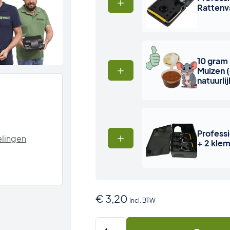
Rattenv
10 gram
Muizen (
natuurlij
Profess
lingen
+ 2 kle
€
3,20
Incl. BTW
500g