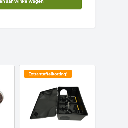
en aan winkelwagen
Extra staffelkorting!
Mmmmm....