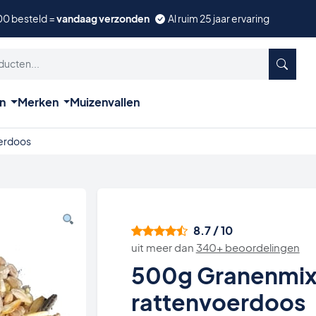
00 besteld =
vandaag verzonden
Al ruim 25 jaar ervaring
ën
Merken
Muizenvallen
erdoos
8.7 / 10
uit meer dan
340+ beoordelingen
500g Granenmix
rattenvoerdoos