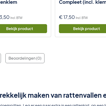
tenklem
Compleet (incl. kle
lokaas)
3,50
€
17,50
Incl. BTW
Incl. BTW
Bekijk product
Bekijk product
Beoordelingen (0)
ekkelijk maken van rattenvallen 
loempitten. Leg er een paar extra in een rattenkist, op een 