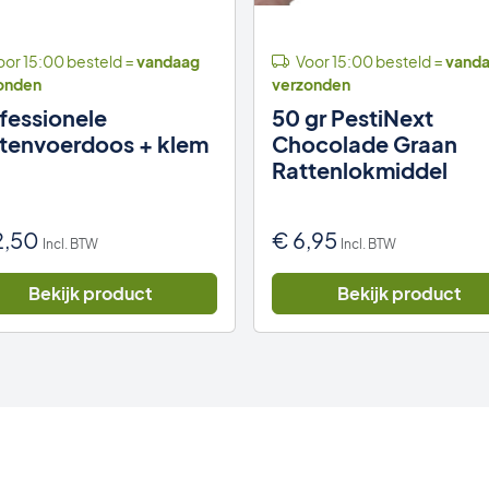
or 15:00 besteld =
vandaag
Voor 15:00 besteld =
vand
onden
verzonden
fessionele
50 gr PestiNext
tenvoerdoos + klem
Chocolade Graan
Rattenlokmiddel
2,50
€
6,95
Incl. BTW
Incl. BTW
Bekijk product
Bekijk product