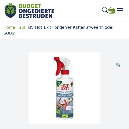
Home
-
BSI
-
BSi Hot-Exit Honden en Katten afweermiddel –
500ml