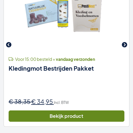
Voor 15:00 besteld =
vandaag verzonden
Kledingmot Bestrijden Pakket
Oorspronkelijke
Huidige
€
38,35
€
34,95
Incl. BTW
prijs
prijs
was:
is:
Bekijk product
€ 38,35.
€ 34,95.