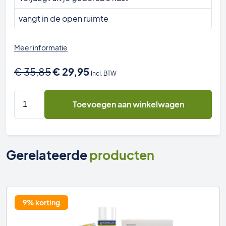
vangt in de open ruimte
Meer informatie
Oorspronkelijke
Huidige
€
35,85
€
29,95
Incl. BTW
prijs
prijs
was:
is:
Kledingmot
Toevoegen aan winkelwagen
€ 35,85.
€ 29,95.
bestrijden
combi
aantal
Gerelateerde
producten
9% korting