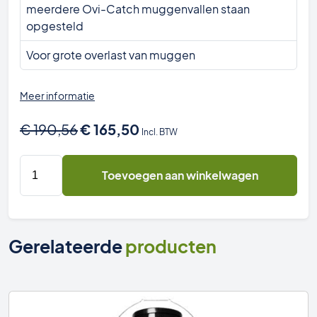
meerdere Ovi-Catch muggenvallen staan
opgesteld
Voor grote overlast van muggen
Meer informatie
Oorspronkelijke
Huidige
€
190,56
€
165,50
Incl. BTW
prijs
prijs
was:
is:
48x
Toevoegen aan winkelwagen
€ 190,56.
€ 165,50.
Kleefplaat
voor
Ovi-
Catch™
Gerelateerde
producten
Muggenvanger
aantal