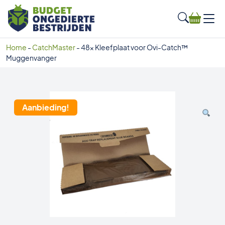
Home
-
CatchMaster
-
48x Kleefplaat voor Ovi-Catch™
Muggenvanger
Aanbieding!