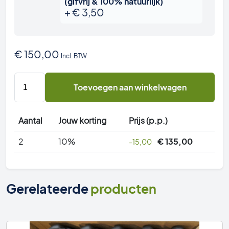
(gifvrij & 100% natuurlijk)
+
€
3,50
€
150,00
Incl. BTW
Muizenvoerdoos
Toevoegen aan winkelwagen
(lokdoos)
per
112
Aantal
Jouw korting
Prijs (p.p.)
stuks
in
2
10%
€
135,00
-15,00
doos
-
Groothandelsprijs
Gerelateerde
producten
aantal