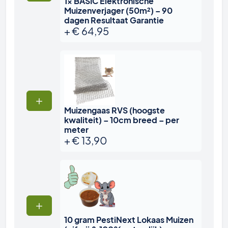
1x BASIC Elektronische
Muizenverjager (50m²) – 90
dagen Resultaat Garantie
+
€
64,95
Muizengaas RVS (hoogste
kwaliteit) – 10cm breed – per
meter
+
€
13,90
10 gram PestiNext Lokaas Muizen