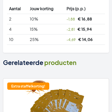
vallen
Aantal
Jouw korting
Prijs (p.p.)
aantal
2
10%
€
16,88
-1,88
4
15%
€
15,94
-2,81
10
25%
€
14,06
-4,69
Gerelateerde
producten
Extra staffelkorting!