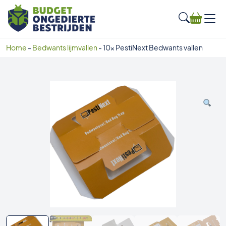
Home
-
Bedwants lijmvallen
-
10x PestiNext Bedwants vallen