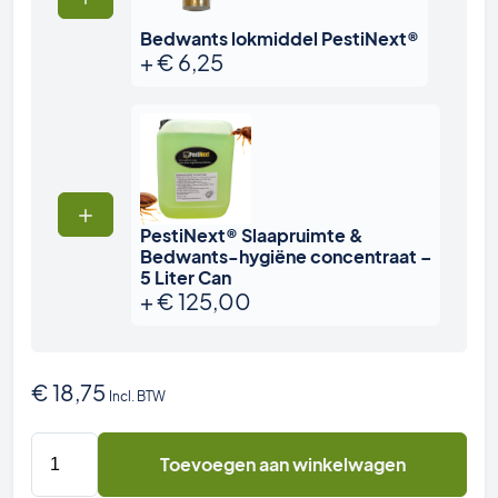
Bedwants lokmiddel PestiNext®
+
€
6,25
PestiNext® Slaapruimte &
Bedwants-hygiëne concentraat –
5 Liter Can
+
€
125,00
€
18,75
Incl. BTW
10x
Toevoegen aan winkelwagen
PestiNext
Bedwants