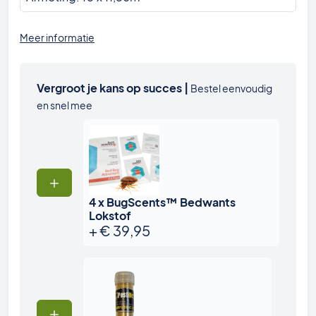
Meer informatie
Vergroot je kans op succes |
Bestel eenvoudig
en snel mee
4 x BugScents™ Bedwants
Lokstof
+
€
39,95