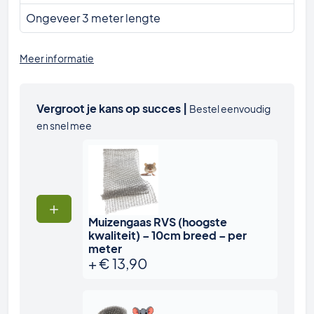
Ongeveer 3 meter lengte
Meer informatie
Vergroot je kans op succes |
Bestel eenvoudig
en snel mee
Muizengaas RVS (hoogste
kwaliteit) – 10cm breed – per
meter
+
€
13,90