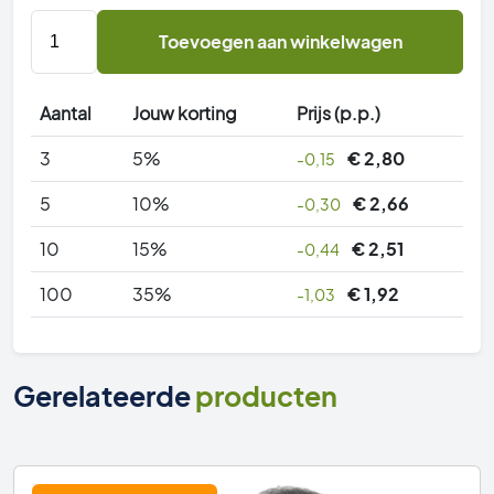
3
Toevoegen aan winkelwagen
meter
-
PestiNext
Aantal
Jouw korting
Prijs (p.p.)
Staalwol
100
3
5%
€
2,80
-0,15
gram
5
10%
€
2,66
-0,30
aantal
10
15%
€
2,51
-0,44
100
35%
€
1,92
-1,03
Gerelateerde
producten