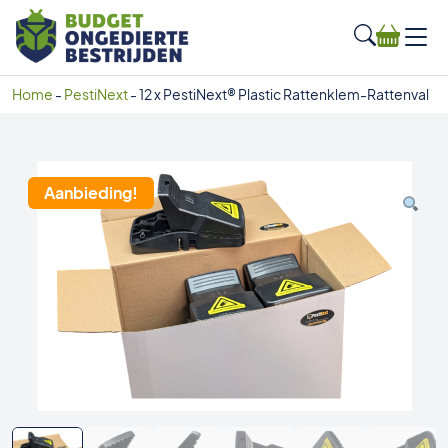
Home
-
PestiNext
-
12 x PestiNext® Plastic Rattenklem-Rattenval
Aanbieding!