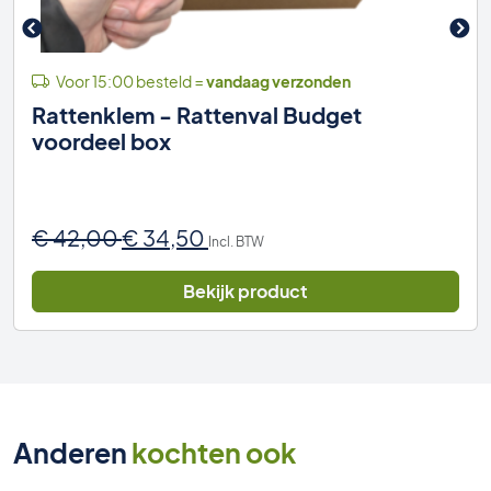
Voor 15:00 besteld =
vandaag verzonden
Rattenklem - Rattenval Budget
voordeel box
Oorspronkelijke
Huidige
€
42,00
€
34,50
Incl. BTW
prijs
prijs
was:
is:
Bekijk product
€ 42,00.
€ 34,50.
Anderen
kochten ook