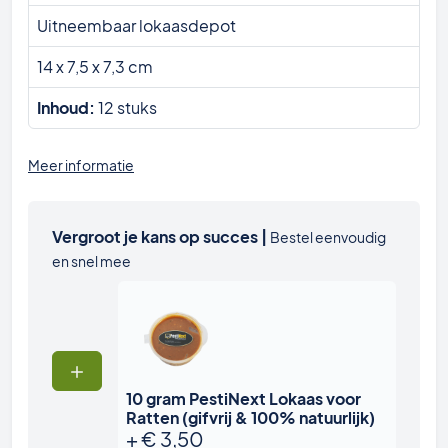
Uitneembaar lokaasdepot
14 x 7,5 x 7,3 cm
Inhoud:
12 stuks
Meer informatie
Vergroot je kans op succes |
Bestel eenvoudig
en snel mee
10 gram PestiNext Lokaas voor
Ratten (gifvrij & 100% natuurlijk)
+
€
3,50