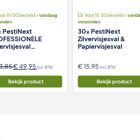
or 15:00 besteld =
vandaag
Voor 15:00 besteld =
vand
onden
verzonden
 PestiNext
30x PestiNext
OFESSIONELE
Zilvervisjesval &
vervisjesval
Papiervisjesval
piervisjesval)
Oorspronkelijke
Huidige
3,85
€
49,95
€
15,95
Incl. BTW
Incl. BTW
prijs
prijs
was:
is:
Bekijk product
Bekijk product
€ 53,85.
€ 49,95.