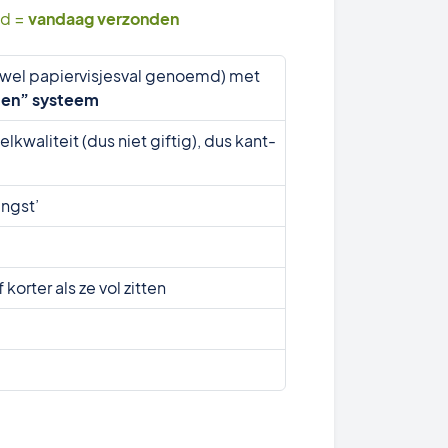
ld =
vandaag verzonden
ok wel papiervisjesval genoemd) met
den” systeem
lkwaliteit (dus niet giftig), dus kant-
angst’
rter als ze vol zitten