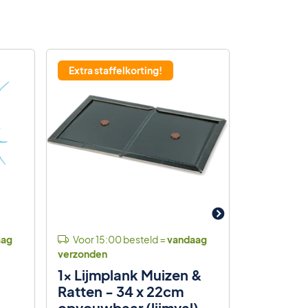
Extra staffelkorting!
Het midde
papiervis
aag
Voor 15:00 besteld =
vandaag
Voor 15:
verzonden
verzonden
1x Lijmplank Muizen &
Clean Ki
Ratten - 34 x 22cm
tegen Zi
opvouwbaar (lijmval)