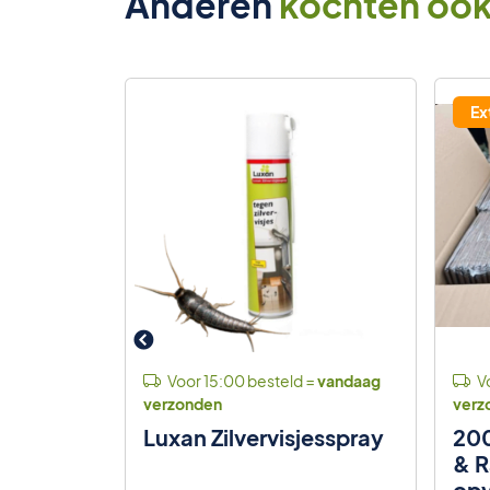
Anderen
kochten oo
Ex
 =
vandaag
Voor 15:00 besteld =
vandaag
Vo
verzonden
verz
Next
Luxan Zilvervisjesspray
200
ram
& R
opv