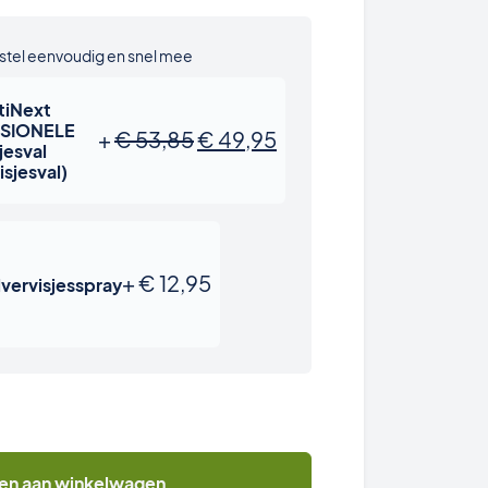
stel eenvoudig en snel mee
tiNext
SIONELE
Oorspronkelijke prijs was: €
Huidige prijs is: € 49
+
€
53,85
€
49,95
jesval
isjesval)
+
€
12,95
lvervisjesspray
en aan winkelwagen