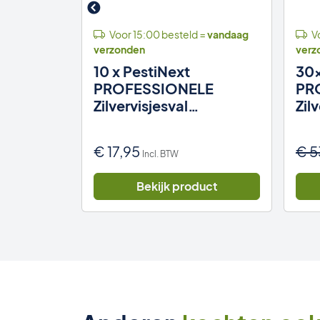
 =
vandaag
Voor 15:00 besteld =
vandaag
Vo
verzonden
verz
10 x PestiNext
30x
n
PROFESSIONELE
PR
Zilvervisjesval
Zil
(Papiervisjesval)
(Pa
€
17,95
€
5
Incl. BTW
uct
Bekijk product