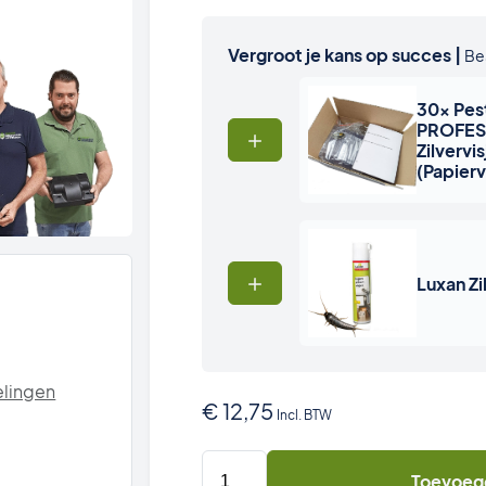
Vergroot je kans op succes |
Be
30x Pes
PROFES
Zilvervis
(Papierv
Luxan Zi
lingen
€
12,75
Incl. BTW
5
Toevoeg