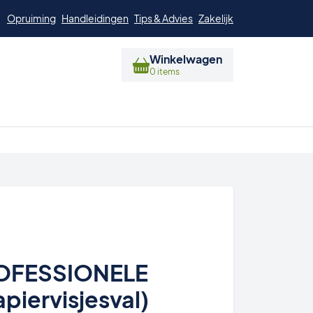
Opruiming
Handleidingen
Tips & Advies
Zakelijk
Winkelwagen
0 items
PROFESSIONELE
apiervisjesval)