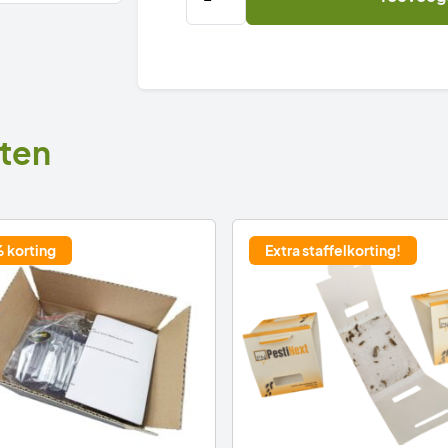
x
PestiNext
PROFESSIONELE
Zilvervisjesval
(Papiervisjesval)
aantal
ten
 korting
Extra staffelkorting!