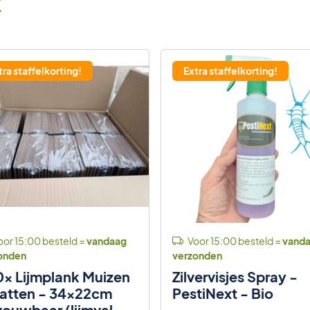
k
tra staffelkorting!
Extra staffelkorting!
or 15:00 besteld =
vandaag
Voor 15:00 besteld =
vand
onden
verzonden
x Lijmplank Muizen
Zilvervisjes Spray -
atten - 34x22cm
PestiNext - Bio
ouwbaar (lijmval