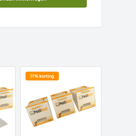
11% korting
Met veel