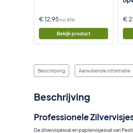
zwa
€
12,95
€
2
Incl. BTW
uct
Bekijk product
Beschrijving
Aanvullende informatie
Beschrijving
Professionele Zilvervisjes
De zilvervisjesval en papiervisjesval van Pes