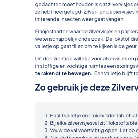
gedachten moet houden is dat zilvervisjes en 
ze hebt neergelegd. Zilver- en papiervisjes 
irriterende insecten weer gaat vangen.
Franjestaarten waar de zilvervisjes en papie
wetenschappelijk onderzoek. De lokstof die v
valletje op gaat tillen om te kijken is de geur
Dit doorzichtige valletje voor zilvervisjes en
in stoffige en vochtige ruimtes een storingsvri
te raken of te bewegen.
Een valletje blijft
Zo gebruik je deze Zilverv
Haal 1 valletje en 1 lokmiddel tablet u
Bij elke zilvervisjesval zit 1 lokstoftab
Vouw de val voorzichtig open. Let op di
Aan de binnenkant zit een lijmlaagje. 