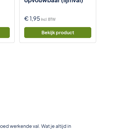
€
1,95
€
13,95
Incl. BTW
I
Bekijk product
Be
oed werkende val. Wat je altijd in