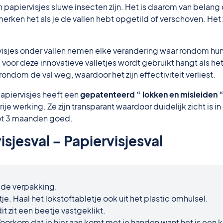
papiervisjes sluwe insecten zijn. Het is daarom van belang da
merken het als je de vallen hebt opgetild of verschoven. Het
rvisjes onder vallen nemen
elke
verandering waar rondom hun 
oor deze innovatieve valletjes wordt gebruikt hangt als het
 rondom de val weg, waardoor het zijn effectiviteit verliest.
 papiervisjes heeft een
gepatenteerd “ lokken en misleiden 
je werking. Ze zijn transparant waardoor duidelijk zicht is in 
 tot 3 maanden goed.
isjesval – Papiervisjesval
it de verpakking.
letje. Haal het lokstoftabletje ook uit het plastic omhulsel.
t zit een beetje vastgeklikt.
Voorkom dat je hier aan komt met je handen want het is een 