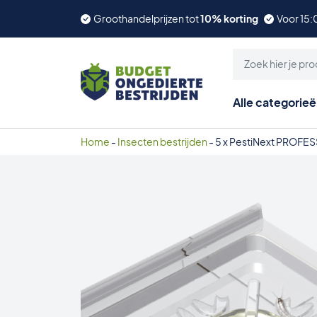
Groothandelprijzen tot
10% korting
Voor 15:
Alle categorie
Home
-
Insecten bestrijden
-
5 x PestiNext PROFESSI