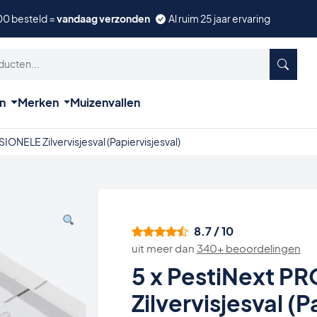
00 besteld =
vandaag verzonden
Al ruim 25 jaar ervaring
ën
Merken
Muizenvallen
ONELE Zilvervisjesval (Papiervisjesval)
8.7 / 10
uit meer dan
340+ beoordelingen
5 x PestiNext 
Zilvervisjesval (P