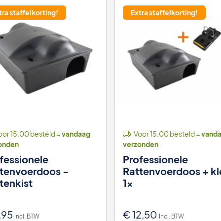
tra staffelkorting!
Extra staffelkorting!
or 15:00 besteld =
vandaag
Voor 15:00 besteld =
vand
onden
verzonden
fessionele
Professionele
tenvoerdoos -
Rattenvoerdoos + k
tenkist
1x
,95
€
12,50
Incl. BTW
Incl. BTW