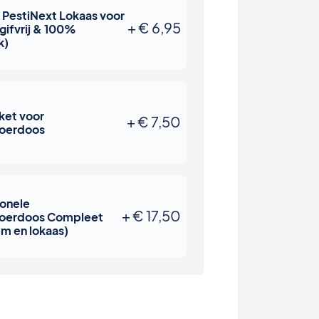
 PestiNext Lokaas voor
+
€
6,95
gifvrij & 100%
k)
ket voor
+
€
7,50
oerdoos
ionele
+
€
17,50
oerdoos Compleet
lem en lokaas)