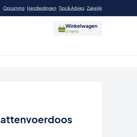
Opruiming
Handleidingen
Tips & Advies
Zakelijk
Winkelwagen
0 items
 Rattenvoerdoos