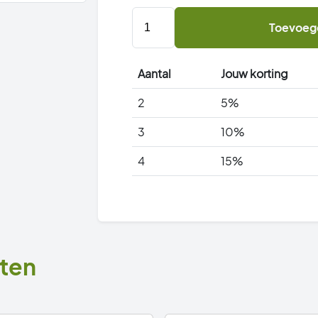
2
Toevoeg
x
Rattenkist
-
Aantal
Jouw korting
Rattenvoerdoos
met
2
5%
rattenklem
3
10%
aantal
4
15%
ten