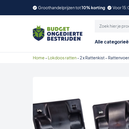
Groothandelprijzen tot
10% korting
Voor 15:
Alle categorie
Home
-
Lokdoos ratten
-
2 x Rattenkist – Rattenvo