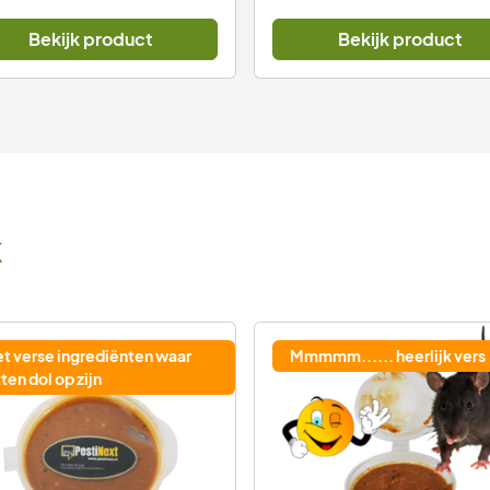
Bekijk product
Bekijk product
k
t verse ingrediënten waar
Mmmmm...... heerlijk vers
tten dol op zijn