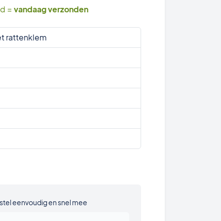
ld =
vandaag verzonden
et rattenklem
stel eenvoudig en snel mee