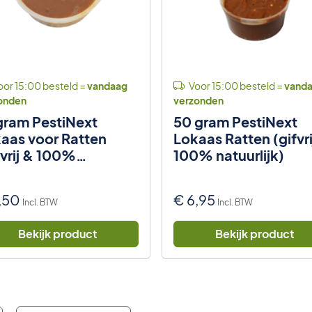
or 15:00 besteld =
vandaag
Voor 15:00 besteld =
vand
onden
verzonden
gram PestiNext
50 gram PestiNext
aas voor Ratten
Lokaas Ratten (gifvri
fvrij & 100%
100% natuurlijk)
uurlijk)
,50
€
6,95
Incl. BTW
Incl. BTW
Bekijk product
Bekijk product