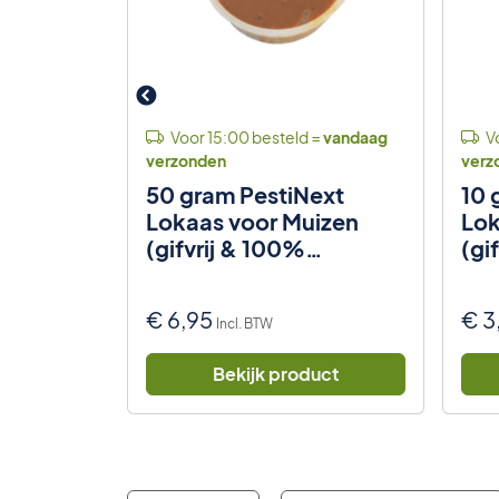
 =
vandaag
Voor 15:00 besteld =
vandaag
Vo
verzonden
verz
izen &
50 gram PestiNext
10 
22cm
Lokaas voor Muizen
Lok
jmval)
(gifvrij & 100%
(gi
natuurlijk)
nat
€
6,95
€
3
Incl. BTW
uct
Bekijk product