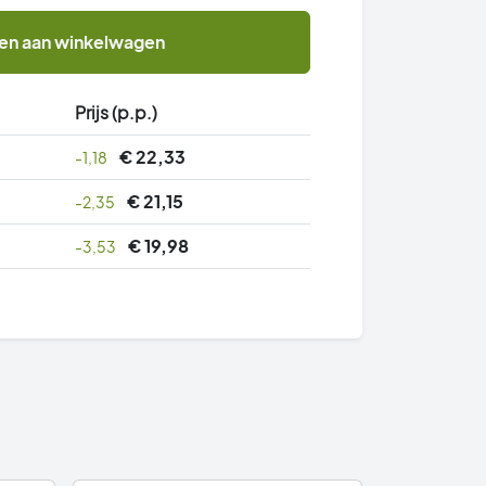
en aan winkelwagen
Prijs (p.p.)
€
22,33
-1,18
€
21,15
-2,35
€
19,98
-3,53