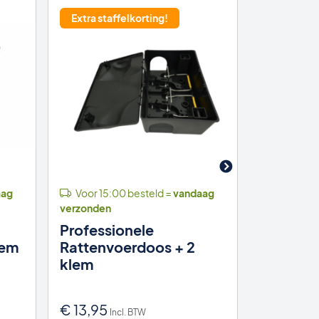
Extra staffelkorting!
18% kort
aag
Voor 15:00 besteld =
vandaag
Voor 15:
verzonden
verzonden
Professionele
Rattenk
lem
Rattenvoerdoos + 2
Budget 
klem
€
13,95
€
42,00
Incl. BTW