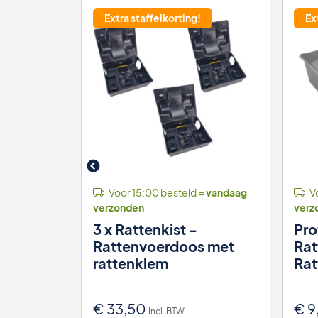
Extra staffelkorting!
Ex
 =
vandaag
Voor 15:00 besteld =
vandaag
Vo
verzonden
verz
Plastic
3 x Rattenkist -
Pro
tenval
Rattenvoerdoos met
Rat
rattenklem
Rat
onkelijke
Huidige
0
€
33,50
€
9
Incl. BTW
Incl. BTW