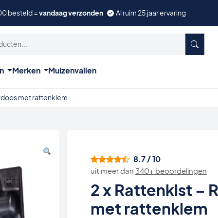
00 besteld =
vandaag verzonden
Al ruim 25 jaar ervaring
ën
Merken
Muizenvallen
erdoos met rattenklem
8.7 / 10
uit meer dan
340+ beoordelingen
2 x Rattenkist –
met rattenklem