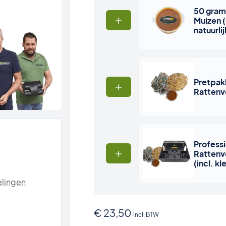
50 gram
Muizen (
natuurlij
Pretpak
Rattenv
Profess
Rattenv
(incl. k
lingen
€
23,50
Incl. BTW