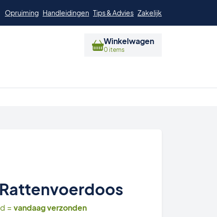
Opruiming
Handleidingen
Tips & Advies
Zakelijk
Winkelwagen
0 items
 Rattenvoerdoos
ld =
vandaag verzonden