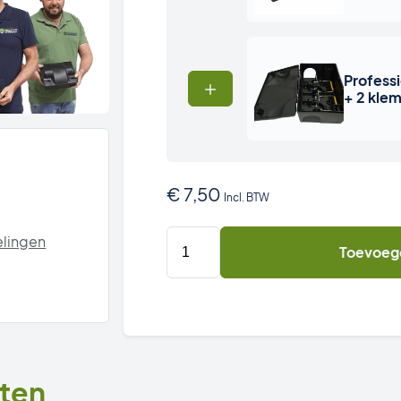
Profess
+ 2 kle
€
7,50
Incl. BTW
Pretpakket
lingen
Toevoeg
voor
Rattenvoerdoos
aantal
ten