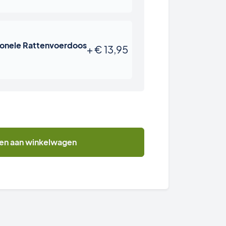
ionele Rattenvoerdoos
+
€
13,95
m
en aan winkelwagen