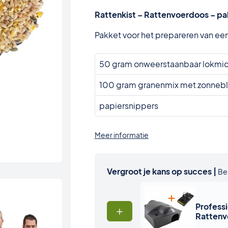
Rattenkist – Rattenvoerdoos – pa
Pakket voor het prepareren van een
50 gram onweerstaanbaar lokmidd
100 gram granenmix met zonneb
papiersnippers
Meer informatie
Vergroot je kans op succes |
Be
Profess
Rattenv