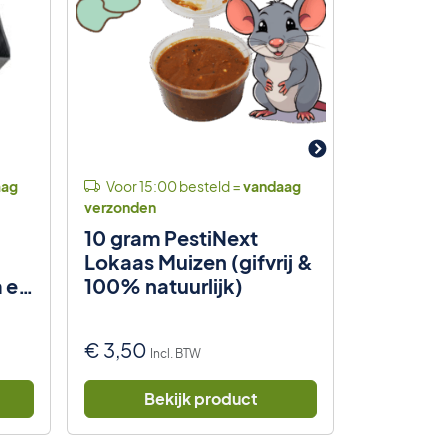
aag
Voor 15:00 besteld =
vandaag
Voor 15:
verzonden
verzonden
10 gram PestiNext
10x Lij
Lokaas Muizen (gifvrij &
Ratten 
m en
100% natuurlijk)
opvouwb
Professi
€
3,50
€
17,50
Incl. BTW
I
Bekijk product
Be