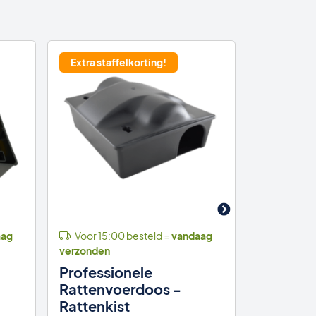
Extra staffelkorting!
Met verse
ratten dol
aag
Voor 15:00 besteld =
vandaag
Voor 15:
verzonden
verzonden
Professionele
10 gram
Rattenvoerdoos -
Lokaas 
Rattenkist
(gifvrij