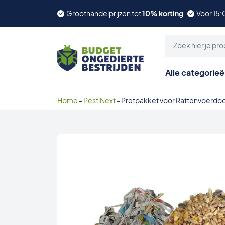
Groothandelprijzen tot
10% korting
Voor 15:
Alle categorie
Home
-
PestiNext
-
Pretpakket voor Rattenvoerdo