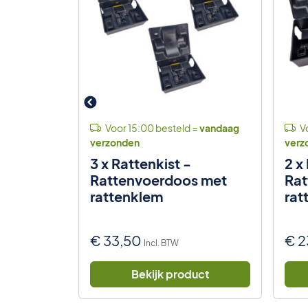
 =
vandaag
Voor 15:00 besteld =
vandaag
Vo
verzonden
verz
rische
3 x Rattenkist -
2 x
Rattenvoerdoos met
Rat
rattenklem
rat
nkelijke
Huidige
€
33,50
€
2
Incl. BTW
Incl. BTW
prijs
is:
uct
Bekijk product
€ 32,50.