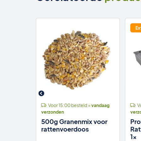
ekker
Ex
 =
vandaag
Voor 15:00 besteld =
vandaag
Vo
verzonden
verz
500g Granenmix voor
Pro
an
rattenvoerdoos
Rat
l
1x