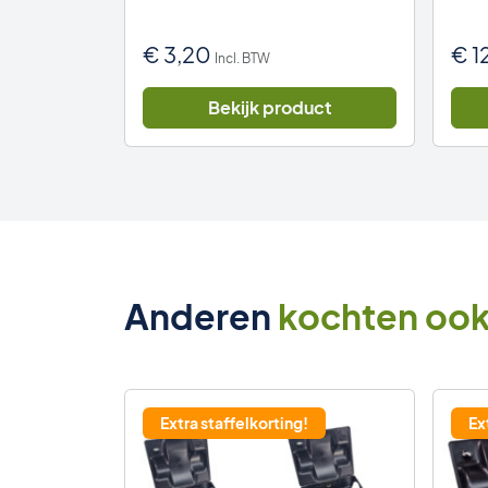
€
3,20
€
1
Incl. BTW
uct
Bekijk product
Anderen
kochten oo
Extra staffelkorting!
Ex