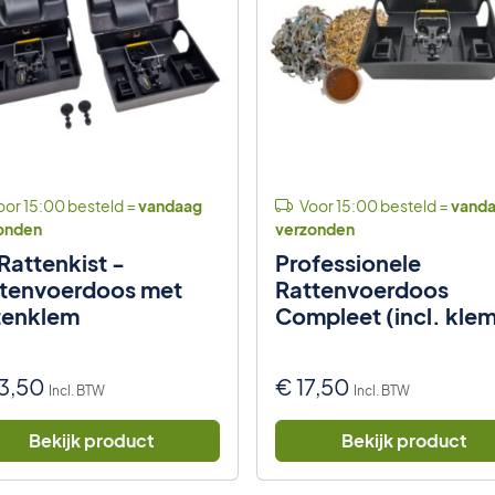
or 15:00 besteld =
vandaag
Voor 15:00 besteld =
vand
onden
verzonden
 Rattenkist -
Professionele
tenvoerdoos met
Rattenvoerdoos
tenklem
Compleet (incl. kle
lokaas)
3,50
€
17,50
Incl. BTW
Incl. BTW
Bekijk product
Bekijk product