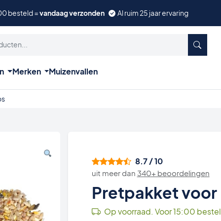
00 besteld =
vandaag verzonden
Al ruim 25 jaar ervaring
ën
Merken
Muizenvallen
os
8.7 / 10
uit meer dan
340+ beoordelingen
Pretpakket voor
Op voorraad. Voor 15:00 beste