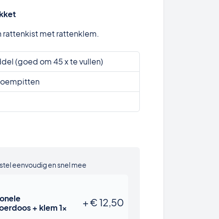
kket
 rattenkist met rattenklem.
el (goed om 45 x te vullen)
loempitten
stel eenvoudig en snel mee
ionele
+
€
12,50
oerdoos + klem 1x