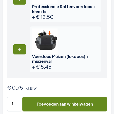
Professionele Rattenvoerdoos +
klem 1x
+
€
12,50
Voerdoos Muizen (lokdoos) +
muizenval
+
€
5,45
€
0,75
Incl. BTW
Sleutel
Toevoegen aan winkelwagen
voor
PestiNext