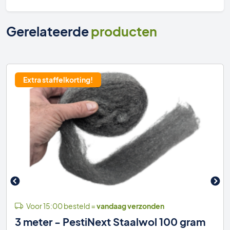
ratten
en
Gerelateerde
producten
muizen
voerdoos
aantal
Extra staffelkorting!
Voor 15:00 besteld =
vandaag verzonden
3 meter - PestiNext Staalwol 100 gram