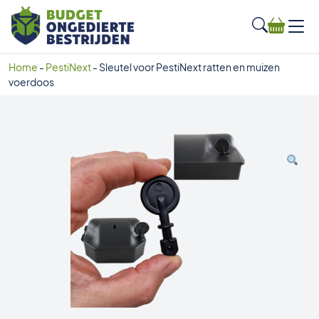
Home
-
PestiNext
-
Sleutel voor PestiNext ratten en muizen
voerdoos