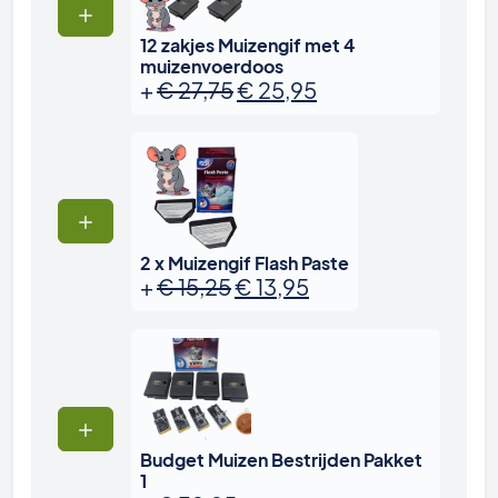
12 zakjes Muizengif met 4
muizenvoerdoos
Oorspronkelijke prijs was
Huidige prijs is: €
+
€
27,75
€
25,95
2 x Muizengif Flash Paste
Oorspronkelijke prijs was:
Huidige prijs is: € 
+
€
15,25
€
13,95
Budget Muizen Bestrijden Pakket
1