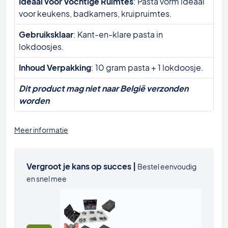
Ideaal voor Vochtige Ruimtes
: Pasta vorm ideaal
voor keukens, badkamers, kruipruimtes.
Gebruiksklaar
: Kant-en-klare pasta in
lokdoosjes.
Inhoud Verpakking
: 10 gram pasta + 1 lokdoosje.
Dit product mag niet naar België verzonden
worden
Meer informatie
Vergroot je kans op succes |
Bestel eenvoudig
en snel mee