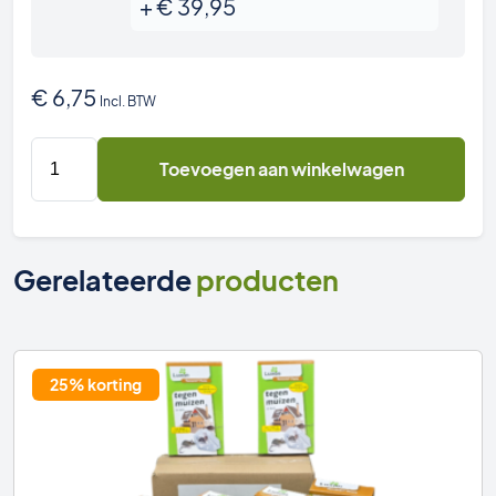
+
€
39,95
€
6,75
Incl. BTW
Luxan
Toevoegen aan winkelwagen
Tomorin
Pasta
Muizengif
aantal
Gerelateerde
producten
25% korting