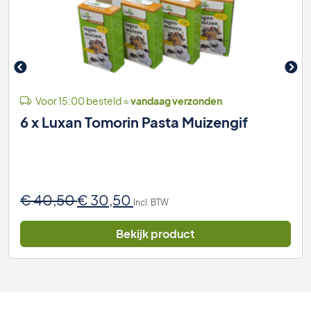
Voor 15:00 besteld =
vandaag verzonden
6 x Luxan Tomorin Pasta Muizengif
Oorspronkelijke
Huidige
€
40,50
€
30,50
Incl. BTW
prijs
prijs
was:
is:
Bekijk product
€ 40,50.
€ 30,50.