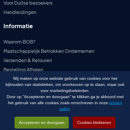
Voor Duitse bezoekers
Handleidingen
Informatie
Waarom BOB?
Maatschappelijk Betrokken Ondernemen
Verzenden & Retouren
Bestelling Afhalen
Privébeleid
Wij maken op onze website gebruik van cookies voor het
bijhouden van statistieken, om voorkeuren op te slaan, maar ook
Algemene voorwaarden
voor marketingdoeleinden.
Door op "Accepteren en doorgaan" te klikken ga je akkoord met
het gebruik van alle cookies zoals omschreven in onze
privacy
policy
.
© 2026 Budgetongediertebestrijden.nl - Website door
Visualcreations
&
Vedder
Accepteren en doorgaan
Cookies blokkeren