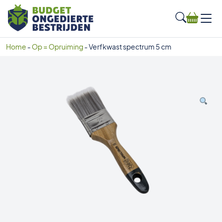
Home
-
Op = Opruiming
-
Verfkwast spectrum 5 cm