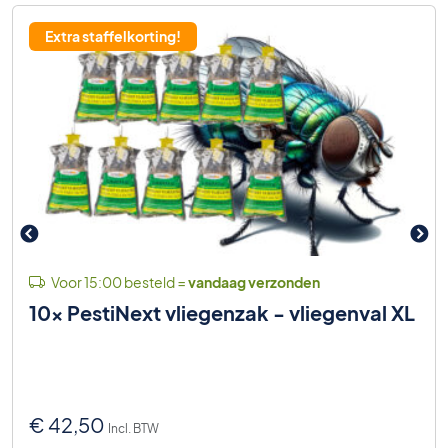
Extra staffelkorting!
Voor 15:00 besteld =
vandaag verzonden
10x PestiNext vliegenzak - vliegenval XL
€
42,50
Incl. BTW