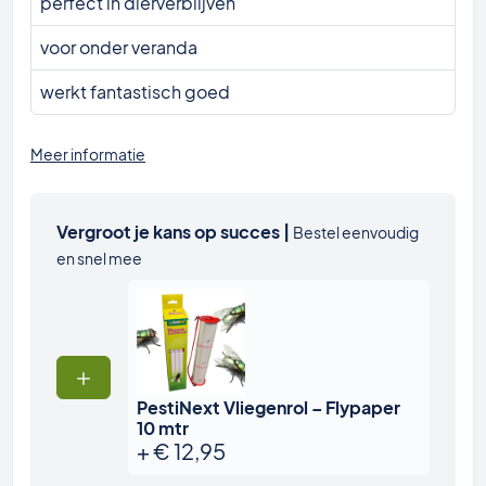
perfect in dierverblijven
voor onder veranda
werkt fantastisch goed
Meer informatie
Vergroot je kans op succes |
Bestel eenvoudig
en snel mee
PestiNext Vliegenrol – Flypaper
10 mtr
+
€
12,95