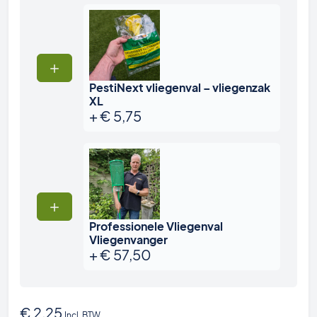
PestiNext vliegenval – vliegenzak
XL
+
€
5,75
Professionele Vliegenval
Vliegenvanger
+
€
57,50
€
2,25
Incl. BTW