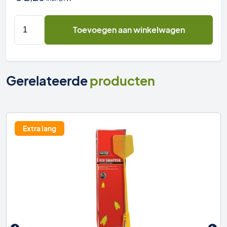
Pest
Toevoegen aan winkelwagen
Stop
Vliegen
kleefstrip
aantal
Gerelateerde
producten
Extra lang