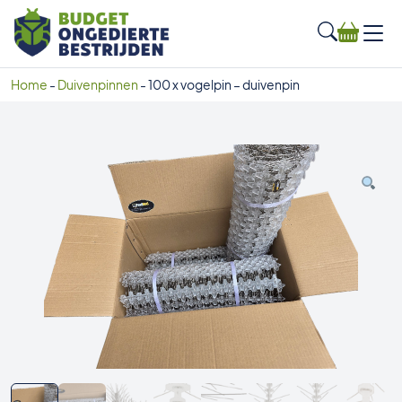
Home
-
Duivenpinnen
-
100 x vogelpin – duivenpin