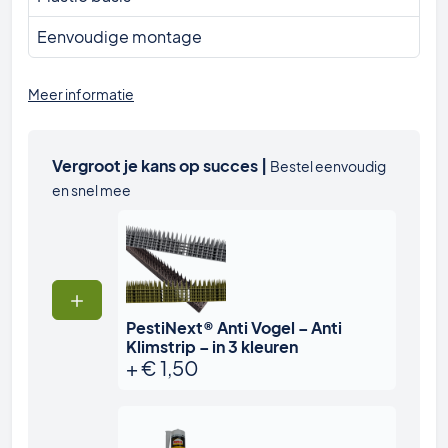
Eenvoudige montage
Meer informatie
Vergroot je kans op succes |
Bestel eenvoudig
en snel mee
PestiNext® Anti Vogel – Anti
Klimstrip – in 3 kleuren
+
€
1,50