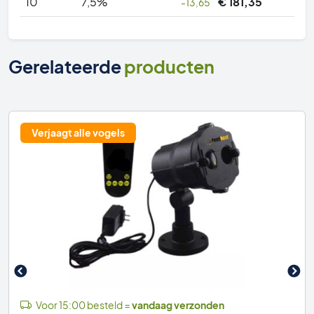
10
7,5%
€
181,35
-13,65
Gerelateerde
producten
Verjaagt alle vogels
Voor 15:00 besteld =
vandaag verzonden