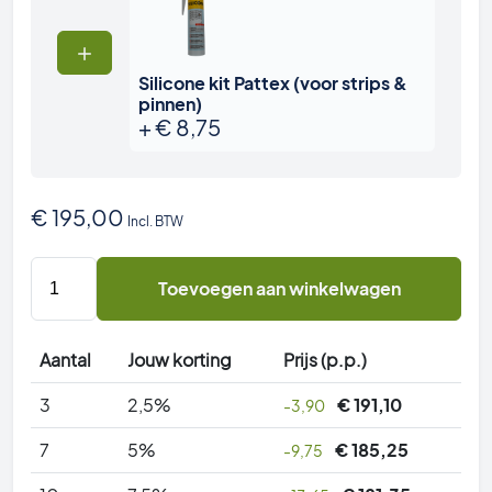
Silicone kit Pattex (voor strips &
pinnen)
+
€
8,75
€
195,00
Incl. BTW
100
Toevoegen aan winkelwagen
x
vogelpin
-
Aantal
Jouw korting
Prijs (p.p.)
duivenpin
aantal
3
2,5%
€
191,10
-3,90
7
5%
€
185,25
-9,75