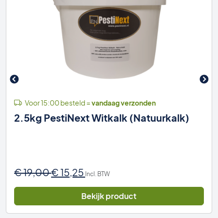
Voor 15:00 besteld =
vandaag verzonden
2.5kg PestiNext Witkalk (Natuurkalk)
Oorspronkelijke
Huidige
€
19,00
€
15,25
Incl. BTW
prijs
prijs
was:
is:
Bekijk product
€ 19,00.
€ 15,25.