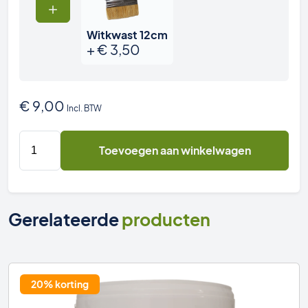
Witkwast 12cm
+
€
3,50
€
9,00
Incl. BTW
1kg
Toevoegen aan winkelwagen
PestiNext
Witkalk
(Natuurkalk)
aantal
Gerelateerde
producten
20% korting