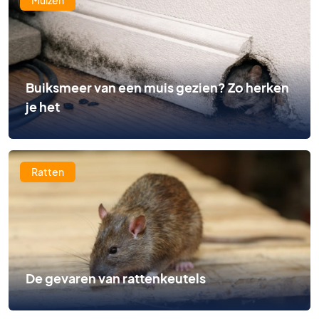
Muizen
Buiksmeer van een muis gezien? Zo herken
je het
Ratten
De gevaren van rattenkeutels