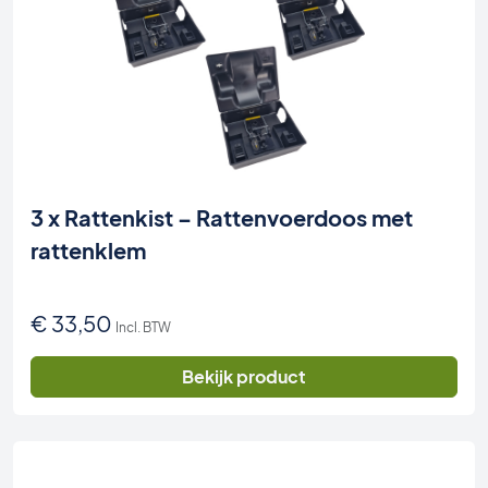
3 x Rattenkist – Rattenvoerdoos met
rattenklem
€
33,50
Incl. BTW
Bekijk product