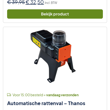
Oorspronkelijke
Huidige
€
39,95
€
32,50
Incl. BTW
prijs
prijs
was:
is:
Bekijk product
€ 39,95.
€ 32,50.
Voor 15:00 besteld =
vandaag verzonden
Automatische rattenval – Thanos