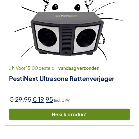
Voor 15:00 besteld =
vandaag verzonden
PestiNext Ultrasone Rattenverjager
Oorspronkelijke
Huidige
€
29,95
€
19,95
Incl. BTW
prijs
prijs
was:
is:
Bekijk product
€ 29,95.
€ 19,95.