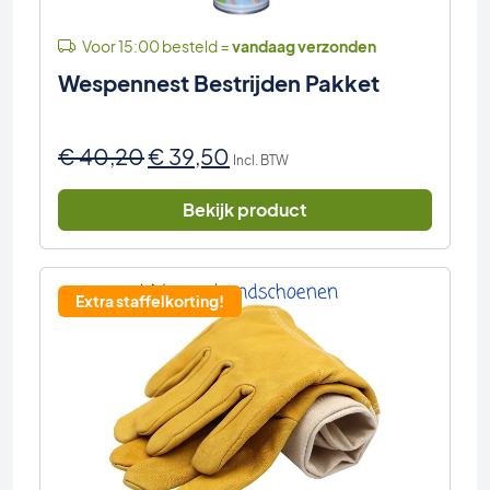
Voor 15:00 besteld =
vandaag verzonden
Wespennest Bestrijden Pakket
Oorspronkelijke
Huidige
€
40,20
€
39,50
Incl. BTW
prijs
prijs
was:
is:
Bekijk product
€ 40,20.
€ 39,50.
Extra staffelkorting!