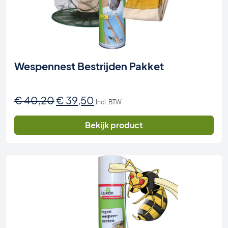
Wespennest Bestrijden Pakket
Oorspronkelijke
Huidige
€
40,20
€
39,50
Incl. BTW
prijs
prijs
was:
is:
Bekijk product
€ 40,20.
€ 39,50.