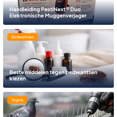
Handleiding PestiNext® Duo
Elektronische Muggenverjager
Bedwantsen
Beste middelen tegen bedwantsen
kiezen
Vogels