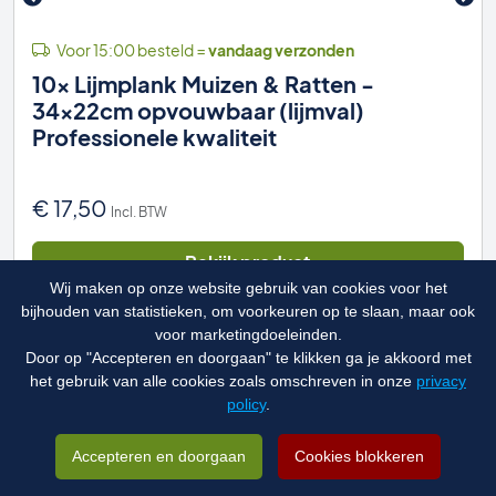
Voor 15:00 besteld =
vandaag verzonden
10x Lijmplank Muizen & Ratten -
34x22cm opvouwbaar (lijmval)
Professionele kwaliteit
€
17,50
Incl. BTW
Bekijk product
Wij maken op onze website gebruik van cookies voor het
bijhouden van statistieken, om voorkeuren op te slaan, maar ook
voor marketingdoeleinden.
Door op "Accepteren en doorgaan" te klikken ga je akkoord met
Bestel bij ons
het gebruik van alle cookies zoals omschreven in onze
privacy
en je steunt automatisch goede doelen
policy
.
Meer informatie
Accepteren en doorgaan
Cookies blokkeren