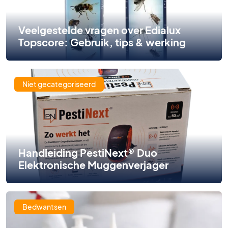
Veelgestelde vragen over Edialux
Topscore: Gebruik, tips & werking
Niet gecategoriseerd
Handleiding PestiNext® Duo
Elektronische Muggenverjager
Bedwantsen