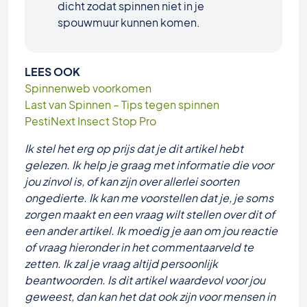
dicht zodat spinnen niet in je
spouwmuur kunnen komen.
LEES OOK
Spinnenweb voorkomen
Last van Spinnen – Tips tegen spinnen
PestiNext Insect Stop Pro
Ik stel het erg op prijs dat je dit artikel hebt
gelezen. Ik help je graag met informatie die voor
jou zinvol is, of kan zijn over allerlei soorten
ongedierte. Ik kan me voorstellen dat je, je soms
zorgen maakt en een vraag wilt stellen over dit of
een ander artikel. Ik moedig je aan om jou reactie
of vraag hieronder in het commentaarveld te
zetten. Ik zal je vraag altijd persoonlijk
beantwoorden. Is dit artikel waardevol voor jou
geweest, dan kan het dat ook zijn voor mensen in