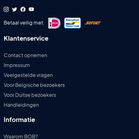
Betaal veilig met:
Klantenservice
Contact opnemen
Impressum
Veelgestelde vragen
Voor Belgische bezoekers
Voor Duitse bezoekers
Handleidingen
Informatie
Waarom BOB?