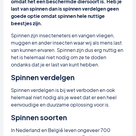
omdat het een beschermde diersoort is. Heb je
last van spinnen dan is spinnen verdelgen geen
goede optie omdat spinnen hele nuttige
beestjes zijn.
Spinnen zijn insecteneters en vangen vliegen,
muggen en ander insecten waar wij als mens last
van kunnen ervaren. Spinnen zijn dus erg nuttig en
het is helemaal niet nodig om ze te doden
ondanks dat je er last van kunt hebben.
Spinnen verdelgen
Spinnen verdelgen is bij wet verboden en ook
helemaal niet nodig als je weet dat er een heel
eenvoudige en duurzame oplossing voor is.
Spinnen soorten
In Nederland en België leven ongeveer 700