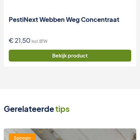
PestiNext Webben Weg Concentraat
€
21,50
Incl. BTW
Bekijk product
Gerelateerde
tips
Spinnen