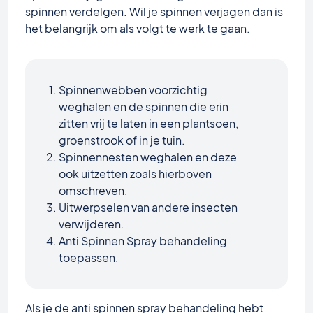
spinnen verdelgen. Wil je spinnen verjagen dan is
het belangrijk om als volgt te werk te gaan.
Spinnenwebben voorzichtig
weghalen en de spinnen die erin
zitten vrij te laten in een plantsoen,
groenstrook of in je tuin.
Spinnennesten weghalen en deze
ook uitzetten zoals hierboven
omschreven.
Uitwerpselen van andere insecten
verwijderen.
Anti Spinnen Spray behandeling
toepassen.
Als je de anti spinnen spray behandeling hebt