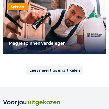
Spinnen
Mag je spinnen verdelegen
Lees meer tips en artikelen
Voor jou
uitgekozen