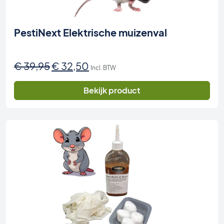
PestiNext Elektrische muizenval
Oorspronkelijke
Huidige
€
39,95
€
32,50
Incl. BTW
prijs
prijs
was:
is:
Bekijk product
€ 39,95.
€ 32,50.