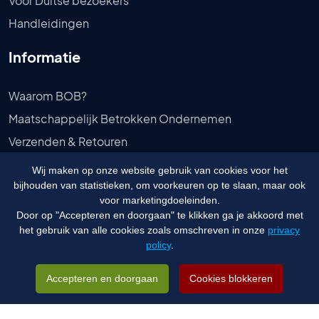
Voor Duitse bezoekers
Handleidingen
Informatie
Waarom BOB?
Maatschappelijk Betrokken Ondernemen
Verzenden & Retouren
Bestelling Afhalen
Wij maken op onze website gebruik van cookies voor het
bijhouden van statistieken, om voorkeuren op te slaan, maar ook
Privébeleid
voor marketingdoeleinden.
Algemene voorwaarden
Door op "Accepteren en doorgaan" te klikken ga je akkoord met
het gebruik van alle cookies zoals omschreven in onze
privacy
policy
.
© 2026 Budgetongediertebestrijden.nl - Website door
Visualcreations
&
Vedder
Accepteren en doorgaan
Cookies blokkeren