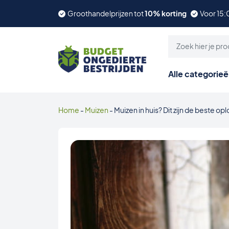
Groothandelprijzen tot
10% korting
Voor 15:
Alle categorie
Home
-
Muizen
-
Muizen in huis? Dit zijn de beste op