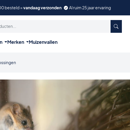
00 besteld =
vandaag verzonden
Al ruim 25 jaar ervaring
ën
Merken
Muizenvallen
lossingen