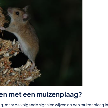
ken met een muizenplaag?
g, maar de volgende signalen wijzen op een muizenplaag in