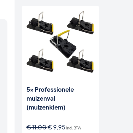
5x Professionele
muizenval
(muizenklem)
Oorspronkelijke
Huidige
€
11,00
€
9,95
Incl. BTW