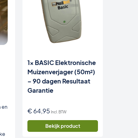
1x BASIC Elektronische
Muizenverjager (50m²)
– 90 dagen Resultaat
Garantie
 en
€
64,95
Incl. BTW
Bekijk product
lke