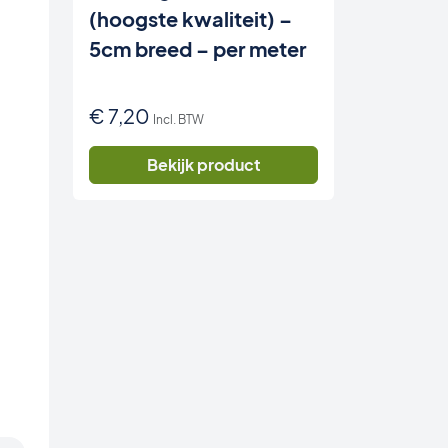
(hoogste kwaliteit) –
5cm breed – per meter
€
7,20
Incl. BTW
Bekijk product