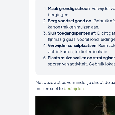
Maak grondig schoon
: Verwijder v
bergingen.
Berg voedsel goed op
: Gebruik af
karton trekken muizen aan.
Sluit toegangspunten af:
Dicht gat
fijnmazig gaas, vooral rond leiding
Verwijder schuilplaatsen
: Ruim zo
zich in karton, textiel en isolatie.
Plaats muizenvallen op strategisc
sporen van activiteit. Gebruik loka
Met deze acties verminder je direct de a
muizen snel te
bestrijden
.