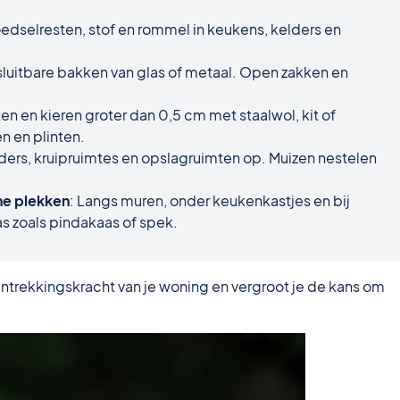
oedselresten, stof en rommel in keukens, kelders en
sluitbare bakken van glas of metaal. Open zakken en
en en kieren groter dan 0,5 cm met staalwol, kit of
en en plinten.
lders, kruipruimtes en opslagruimten op. Muizen nestelen
he plekken
: Langs muren, onder keukenkastjes en bij
as zoals pindakaas of spek.
antrekkingskracht van je woning en vergroot je de kans om