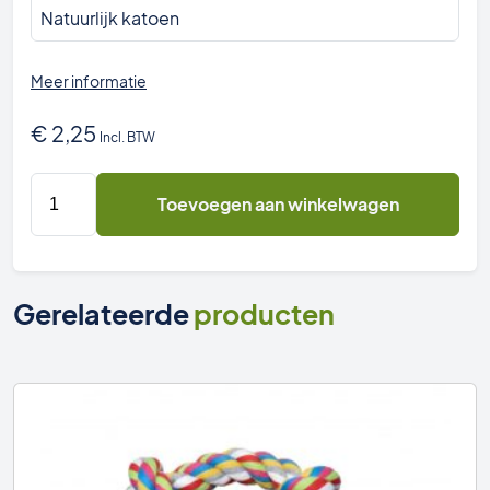
Natuurlijk katoen
Meer informatie
€
2,25
Incl. BTW
PPC
Toevoegen aan winkelwagen
-
Honden
Flostouw
17
Gerelateerde
producten
cm
aantal