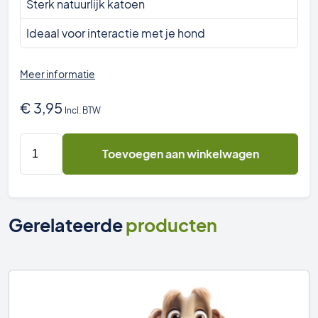
Sterk natuurlijk katoen
Ideaal voor interactie met je hond
Meer informatie
€
3,95
Incl. BTW
PPC
Toevoegen aan winkelwagen
Katoenen
Bal
met
Touw
Gerelateerde
producten
6
x
30cm
aantal