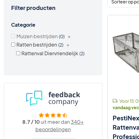
Filter producten
Categorie
Muizen bestrijden
+
0
Ratten bestrijden
+
2
Rattenval Diervriendelijk
2
Voor 15:0
vandaag ve
PestiNex
8.7 / 10
uit meer dan
340+
Rattenv
beoordelingen
Professi