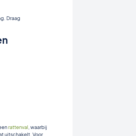
ing. Draag
en
 een
rattenval
, waarbij
t uitschakelt. Voor