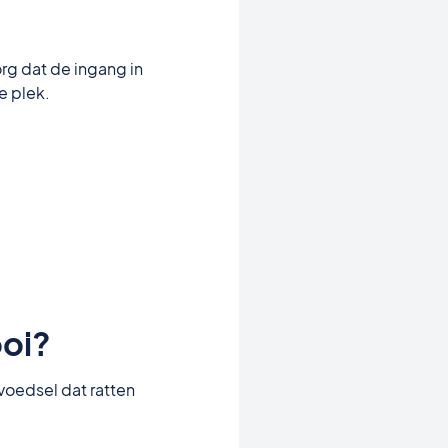
org dat de ingang in
e plek.
ooi?
 voedsel dat ratten