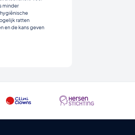
s minder
 hygiënische
mogelijk
ratten
ten en de kans geven