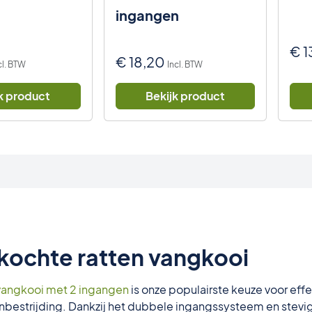
ingangen
€
1
€
18,20
cl. BTW
Incl. BTW
k product
Bekijk product
kochte ratten vangkooi
vangkooi met 2 ingangen
is onze populairste keuze voor eff
tenbestrijding. Dankzij het dubbele ingangssysteem en stev