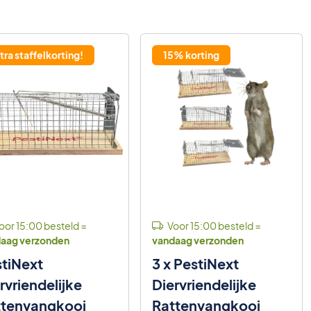
tra staffelkorting!
15% korting
oor 15:00 besteld =
Voor 15:00 besteld =
aag verzonden
vandaag verzonden
tiNext
3 x PestiNext
rvriendelijke
Diervriendelijke
ttenvangkooi
Rattenvangkooi