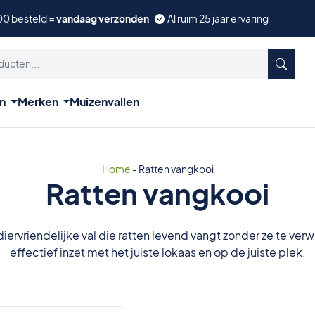
00 besteld =
vandaag verzonden
Al ruim 25 jaar ervaring
ën
Merken
Muizenvallen
Home
-
Ratten vangkooi
Ratten vangkooi
diervriendelijke val die ratten levend vangt zonder ze te v
effectief inzet met het juiste lokaas en op de juiste plek.