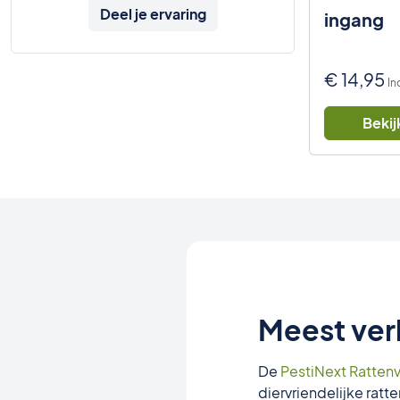
Deel je ervaring
ingang
€
14,95
In
Bekij
Meest ver
De
PestiNext Ratten
diervriendelijke rat