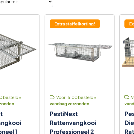
Extra staffelkorting!
Ex
0 besteld =
Voor 15:00 besteld =
V
rzonden
vandaag verzonden
vand
t
PestiNext
Pes
angkooi
Rattenvangkooi
Die
oneel 1
Professioneel 2
Ra