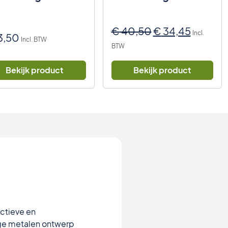
Oorspronkelijk
Huidige
€
40,50
€
34,45
Incl.
3,50
Incl. BTW
prijs
prijs
BTW
was:
is:
€ 40,50.
€ 34,45
Bekijk product
Bekijk product
ectieve en
ige metalen ontwerp