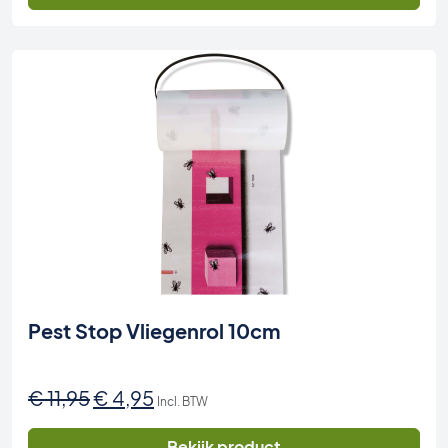
Pest Stop Vliegenrol 10cm
Oorspronkelijke
Huidige
€
11,95
€
4,95
Incl. BTW
prijs
prijs
was:
is:
Bekijk product