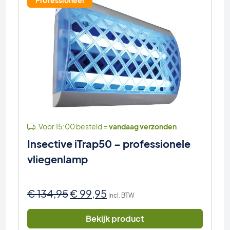
Professioneel
Voor 15:00 besteld =
vandaag verzonden
Insective iTrap50 – professionele
vliegenlamp
Oorspronkelijke
Huidige
€
134,95
€
99,95
Incl. BTW
prijs
prijs
was:
is:
Bekijk product
€ 134,95.
€ 99,95.