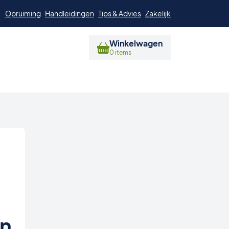
Opruiming
Handleidingen
Tips & Advies
Zakelijk
Winkelwagen
0 items
an