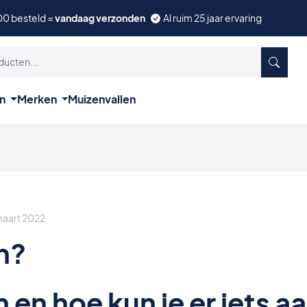
00 besteld =
vandaag verzonden
Al ruim 25 jaar ervaring
ën
Merken
Muizenvallen
maart 2022
n?
 en hoe kun je er iets a