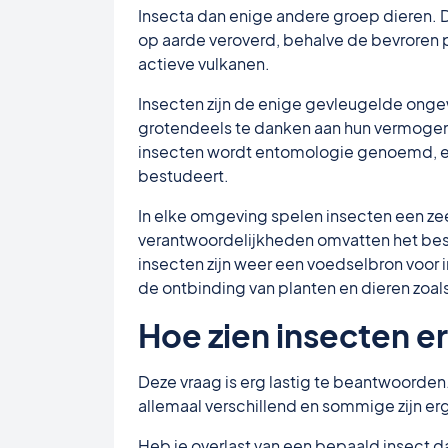
Insecta dan enige andere groep dieren.
op aarde veroverd, behalve de bevroren 
actieve vulkanen.
Insecten zijn de enige gevleugelde onge
grotendeels te danken aan hun vermogen 
insecten wordt entomologie genoemd, e
bestudeert.
In elke omgeving spelen insecten een zee
verantwoordelijkheden omvatten het best
insecten zijn weer een voedselbron voor 
de ontbinding van planten en dieren zoal
Hoe zien insecten er
Deze vraag is erg lastig te beantwoorden. 
allemaal verschillend en sommige zijn er
Heb je overlast van een bepaald insect d