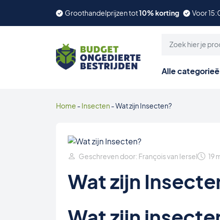
Groothandelprijzen tot
10% korting
Voor 15:
Alle categorie
Home
-
Insecten
-
Wat zijn Insecten?
Geschreven door: François van Iersel
19 
Wat zijn Insecte
Wat zijn insecten