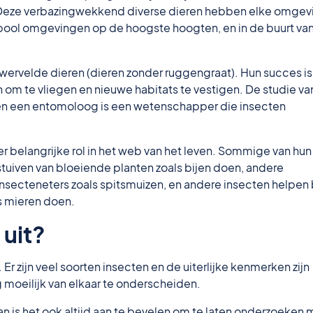
 Deze verbazingwekkend diverse dieren hebben elke omgev
pool omgevingen op de hoogste hoogten, en in de buurt va
wervelde dieren (dieren zonder ruggengraat). Hun succes is
om te vliegen en nieuwe habitats te vestigen. De studie va
n een entomoloog is een wetenschapper die insecten
r belangrijke rol in het web van het leven. Sommige van hun
uiven van bloeiende planten zoals bijen doen, andere
insecteneters zoals spitsmuizen, en andere insecten helpen 
s mieren doen.
 uit?
Er zijn veel soorten insecten en de uiterlijke kenmerken zijn
g moeilijk van elkaar te onderscheiden.
an is het ook altijd aan te bevelen om te laten onderzoeken 