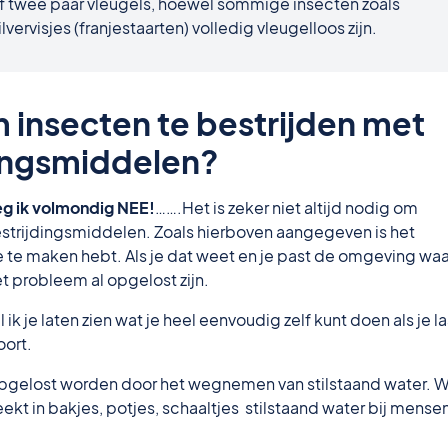
 twee paar vleugels, hoewel sommige insecten zoals
ilvervisjes (franjestaarten) volledig vleugelloos zijn.
om insecten te bestrijden met
ingsmiddelen?
eg ik volmondig NEE!
…….Het is zeker niet altijd nodig om
strijdingsmiddelen. Zoals hierboven aangegeven is het
e te maken hebt. Als je dat weet en je past de omgeving waa
t probleem al opgelost zijn.
k je laten zien wat je heel eenvoudig zelf kunt doen als je la
oort.
pgelost worden door het wegnemen van stilstaand water. W
 in bakjes, potjes, schaaltjes stilstaand water bij mense