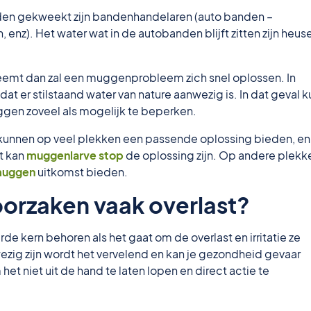
den gekweekt zijn bandenhandelaren (auto banden –
nz). Het water wat in de autobanden blijft zitten zijn heus
neemt dan zal een muggenprobleem zich snel oplossen. In
at er stilstaand water van nature aanwezig is. In dat geval k
gen zoveel als mogelijk te beperken.
unnen op veel plekken een passende oplossing bieden, en 
at kan
muggenlarve stop
de oplossing zijn. Op andere plekk
muggen
uitkomst bieden.
oorzaken vaak overlast?
arde kern behoren als het gaat om de overlast en irritatie ze
ezig zijn wordt het vervelend en kan je gezondheid gevaar
et niet uit de hand te laten lopen en direct actie te