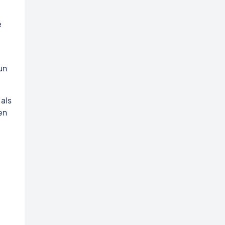
e
un
als
en