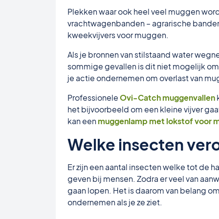
Plekken waar ook heel veel muggen wor
vrachtwagenbanden – agrarische banden, e
kweekvijvers voor muggen.
Als je bronnen van stilstaand water weg
sommige gevallen is dit niet mogelijk omd
je actie ondernemen om overlast van mug
Professionele
Ovi-Catch muggenvallen
k
het bijvoorbeeld om een kleine vijver ga
kan een
muggenlamp met lokstof voor 
Welke insecten ver
Er zijn een aantal insecten welke tot de h
geven bij mensen. Zodra er veel van aanw
gaan lopen. Het is daarom van belang om h
ondernemen als je ze ziet.