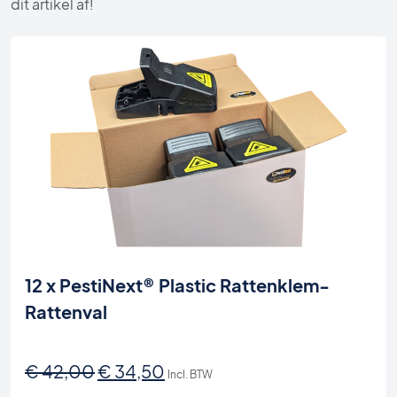
dit artikel af!
12 x PestiNext® Plastic Rattenklem-
Rattenval
Oorspronkelijke
Huidige
€
42,00
€
34,50
Incl. BTW
prijs
prijs