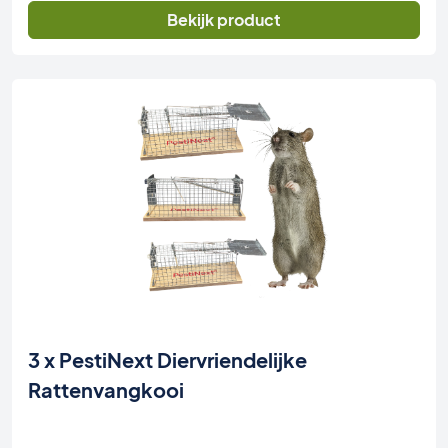
was:
is:
Bekijk product
€ 42,00.
€ 34,50.
3 x PestiNext Diervriendelijke
Rattenvangkooi