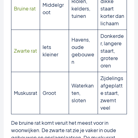
Riolen,
dikke
Middelgr
Bruine rat
kelders,
staart
oot
tuinen
korter dan
lichaam
Donkerde
Havens,
r, langere
Iets
oude
Zwarte rat
staart,
kleiner
gebouwe
grotere
n
oren
Zijdelings
Waterkan
afgeplatt
Muskusrat
Groot
ten,
e staart,
sloten
zwemt
veel
De bruine rat komt veruit het meest voor in
woonwijken. De zwarte rat zie je vaker in oude
gebouwen en opslagplaatsen. De muskusrat