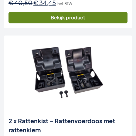
Oorspronkelijke
Huidige
€
40,50
€
34,45
Incl. BTW
prijs
prijs
was:
is:
Bekijk product
€ 40,50.
€ 34,45.
2 x Rattenkist – Rattenvoerdoos met
rattenklem