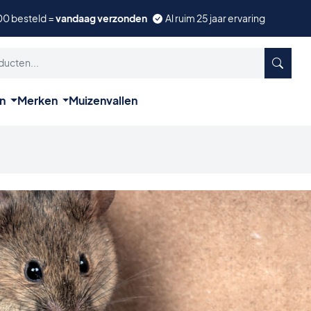
00 besteld =
vandaag verzonden
Al ruim 25 jaar ervaring
ën
Merken
Muizenvallen