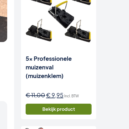
5x Professionele
muizenval
(muizenklem)
e
Oorspronkelijke
Huidige
€
11,00
€
9,95
Incl. BTW
prijs
prijs
was:
is:
Bekijk product
€ 11,00.
€ 9,95.