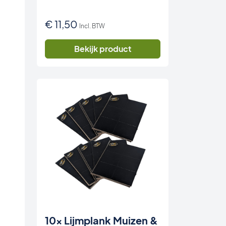
€
11,50
Incl. BTW
Bekijk product
10x Lijmplank Muizen &