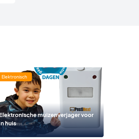
Elektronisch
Elektronische muizenverjager voor
in huis