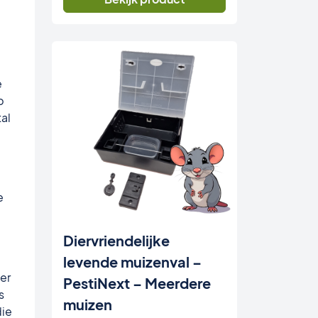
e
p
tal
e
Diervriendelijke
levende muizenval –
er
PestiNext – Meerdere
s
muizen
die