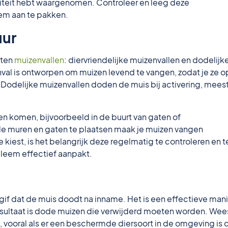
iteit hebt waargenomen. Controleer en leeg deze
em aan te pakken.
uur
rten
muizenvallen
: diervriendelijke muizenvallen en dodelijk
nval is ontworpen om muizen levend te vangen, zodat je ze o
n. Dodelijke muizenvallen doden de muis bij activering, mees
en komen, bijvoorbeeld in de buurt van gaten of
de muren en gaten te plaatsen maak je muizen vangen
 kiest, is het belangrijk deze regelmatig te controleren en t
bleem effectief aanpakt.
if dat de muis doodt na inname. Het is een effectieve mani
esultaat is dode muizen die verwijderd moeten worden. Wee
, vooral als er een beschermde diersoort in de omgeving is 