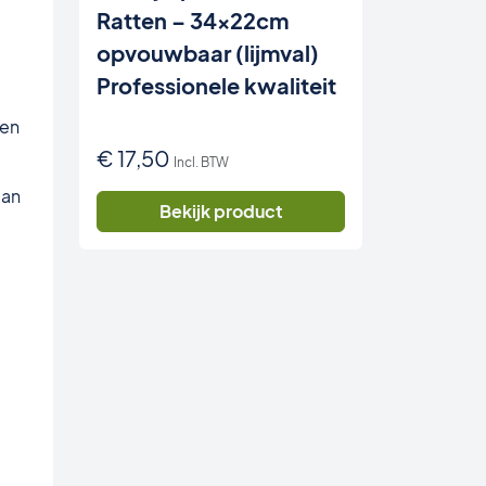
Ratten – 34x22cm
opvouwbaar (lijmval)
Professionele kwaliteit
 en
€
17,50
Incl. BTW
aan
Bekijk product