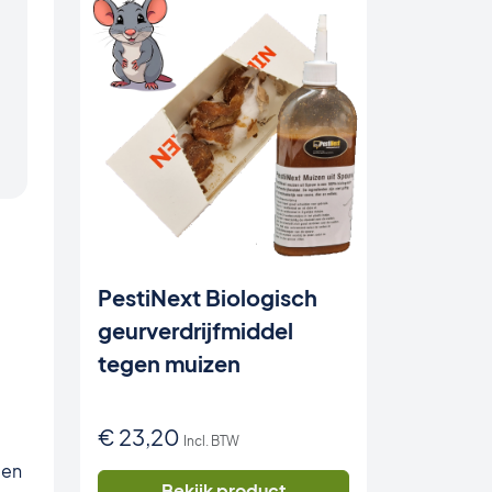
PestiNext Biologisch
geurverdrijfmiddel
tegen muizen
€
23,20
Incl. BTW
 en
Bekijk product