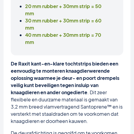
20 mm rubber + 30mm strip = 50
mm
30 mm rubber + 30mm strip = 60
mm
40 mm rubber + 30mm strip = 70
mm
De Raxit kant-en-klare tochtstrips bieden een
eenvoudig te monteren knaagdierwerende
oplossing waarmee je deur- en poort drempels
veilig kunt beveiligen tegen insluip van
knaagdieren en ander ongedierte
. Dit zeer
flexibele en duurzame materiaal is gemaakt van
3,2 mm breed vlamvertragend Santoprene™ en is
versterkt met staaldraden om te voorkomen dat
knaagdieren er doorheen kauwen.
De deurafdichting is gegolfd om te voorkomen