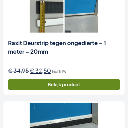
Raxit Deurstrip tegen ongedierte – 1
meter – 20mm
Oorspronkelijke
Huidige
€
34,95
€
32,50
Incl. BTW
prijs
prijs
was:
is:
Bekijk product
€ 34,95.
€ 32,50.