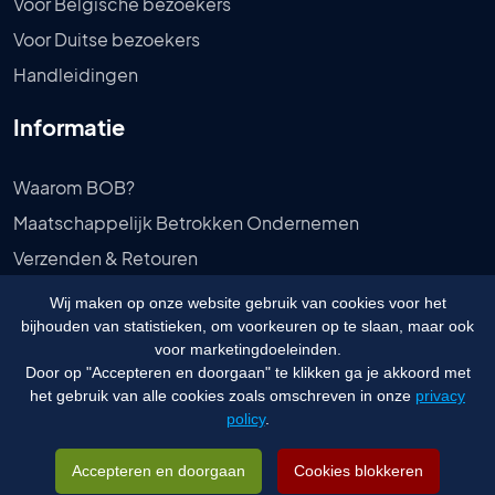
Voor Belgische bezoekers
Voor Duitse bezoekers
Handleidingen
Informatie
Waarom BOB?
Maatschappelijk Betrokken Ondernemen
Verzenden & Retouren
Bestelling Afhalen
Wij maken op onze website gebruik van cookies voor het
Privébeleid
bijhouden van statistieken, om voorkeuren op te slaan, maar ook
voor marketingdoeleinden.
Algemene voorwaarden
Door op "Accepteren en doorgaan" te klikken ga je akkoord met
het gebruik van alle cookies zoals omschreven in onze
privacy
policy
.
© 2026 Budgetongediertebestrijden.nl - Website door
Visualcreations
&
Vedder
Accepteren en doorgaan
Cookies blokkeren