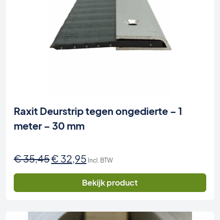
Raxit Deurstrip tegen ongedierte – 1
meter – 30 mm
Oorspronkelijke
Huidige
€
35,45
€
32,95
Incl. BTW
prijs
prijs
was:
is:
Bekijk product
€ 35,45.
€ 32,95.