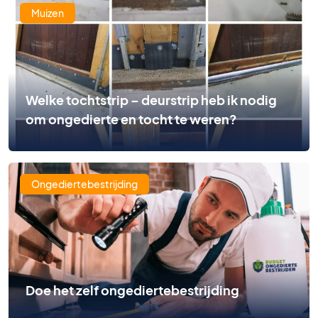
Muizen
Welke tochtstrip – deurstrip heb ik nodig
om ongedierte en tocht te weren?
Ongediertebestrijding
Doe het zelf ongediertebestrijding