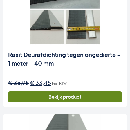
Raxit Deurafdichting tegen ongedierte –
1 meter – 40 mm
Oorspronkelijke
Huidige
€
35,95
€
33,45
Incl. BTW
prijs
prijs
was:
is:
Bekijk product
€ 35,95.
€ 33,45.