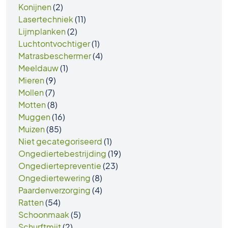
Konijnen
(2)
Lasertechniek
(11)
Lijmplanken
(2)
Luchtontvochtiger
(1)
Matrasbeschermer
(4)
Meeldauw
(1)
Mieren
(9)
Mollen
(7)
Motten
(8)
Muggen
(16)
Muizen
(85)
Niet gecategoriseerd
(1)
Ongediertebestrijding
(19)
Ongediertepreventie
(23)
Ongediertewering
(8)
Paardenverzorging
(4)
Ratten
(54)
Schoonmaak
(5)
Schurftmijt
(2)