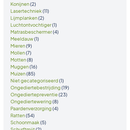
Konijnen
(2)
Lasertechniek
(11)
Lijmplanken
(2)
Luchtontvochtiger
(1)
Matrasbeschermer
(4)
Meeldauw
(1)
Mieren
(9)
Mollen
(7)
Motten
(8)
Muggen
(16)
Muizen
(85)
Niet gecategoriseerd
(1)
Ongediertebestrijding
(19)
Ongediertepreventie
(23)
Ongediertewering
(8)
Paardenverzorging
(4)
Ratten
(54)
Schoonmaak
(5)
Schurftmijt
(2)