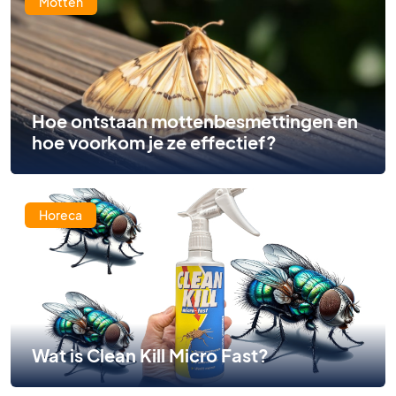
Motten
Hoe ontstaan mottenbesmettingen en
hoe voorkom je ze effectief?
Horeca
Wat is Clean Kill Micro Fast?