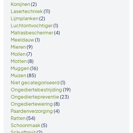
Konijnen
(2)
Lasertechniek
(11)
Lijmplanken
(2)
Luchtontvochtiger
(1)
Matrasbeschermer
(4)
Meeldauw
(1)
Mieren
(9)
Mollen
(7)
Motten
(8)
Muggen
(16)
Muizen
(85)
Niet gecategoriseerd
(1)
Ongediertebestrijding
(19)
Ongediertepreventie
(23)
Ongediertewering
(8)
Paardenverzorging
(4)
Ratten
(54)
Schoonmaak
(5)
Schurftmijt
(2)