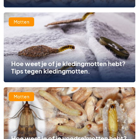
Motten
Hoe weet je of je kledingmotten hebt?
Tips tegen kledingmotten.
Motten
Hoe weet je of je voedselmotten hebt?