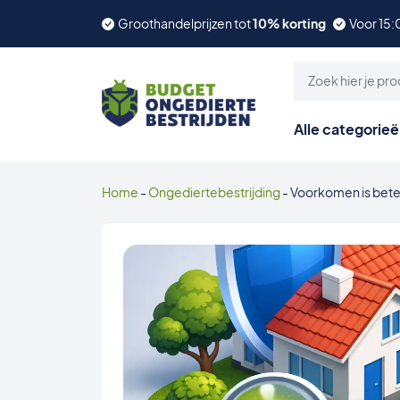
Groothandelprijzen tot
10% korting
Voor 15:
Alle categorie
Home
-
Ongediertebestrijding
-
Voorkomen is bete