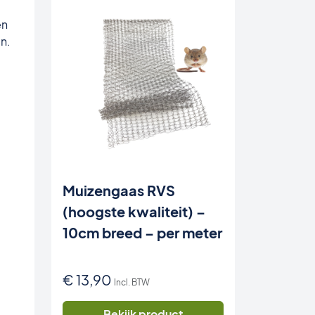
en
n.
Muizengaas RVS
(hoogste kwaliteit) –
10cm breed – per meter
€
13,90
Incl. BTW
Bekijk product