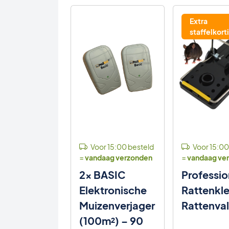
Extra
staffelkort
Voor 15:00 besteld
Voor 15:00
=
vandaag verzonden
=
vandaag ve
2x BASIC
Professio
Elektronische
Rattenkl
Muizenverjager
Rattenval
(100m²) – 90