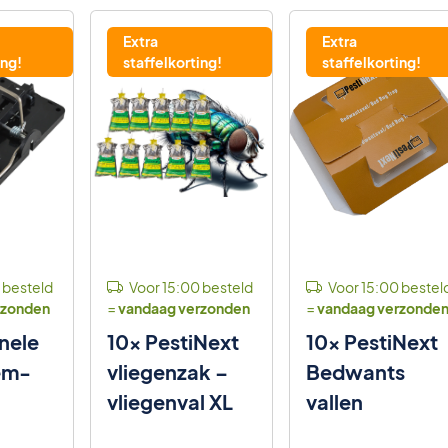
Extra
Extra
ing!
staffelkorting!
staffelkorting!
 besteld
Voor 15:00 besteld
Voor 15:00 bestel
rzonden
=
vandaag verzonden
=
vandaag verzonde
nele
10x PestiNext
10x PestiNext
em-
vliegenzak –
Bedwants
vliegenval XL
vallen