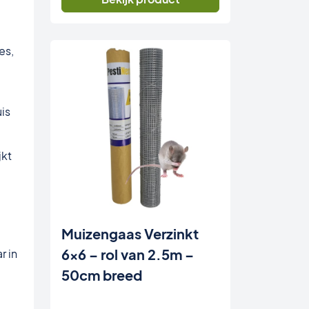
es,
is
.
jkt
Muizengaas Verzinkt
6×6 – rol van 2.5m –
r in
50cm breed