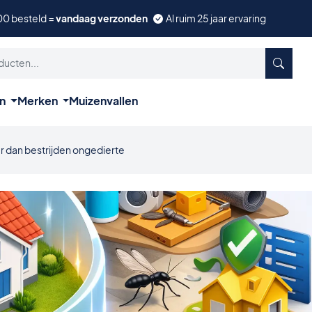
00 besteld =
vandaag verzonden
Al ruim 25 jaar ervaring
ën
Merken
Muizenvallen
r dan bestrijden ongedierte