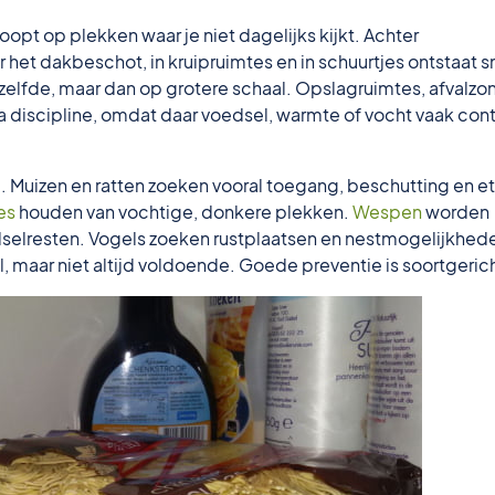
oopt op plekken waar je niet dagelijks kijkt. Achter
het dakbeschot, in kruipruimtes en in schuurtjes ontstaat s
etzelfde, maar dan op grotere schaal. Opslagruimtes, afvalzo
 discipline, omdat daar voedsel, warmte of vocht vaak cont
l. Muizen en ratten zoeken vooral toegang, beschutting en e
jes
houden van vochtige, donkere plekken.
Wespen
worden
selresten. Vogels zoeken rustplaatsen en nestmogelijkhed
 maar niet altijd voldoende. Goede preventie is soortgerich