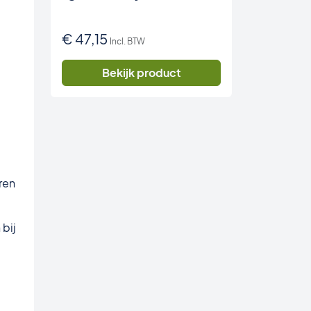
€
47,15
Incl. BTW
Bekijk product
eren
 bij