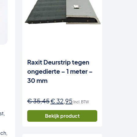
Raxit Deurstrip tegen
ongedierte – 1 meter –
30 mm
Oorspronkelijke
Huidige
€
35,45
€
32,95
Incl. BTW
prijs
prijs
st,
was:
is:
Bekijk product
€ 35,45.
€ 32,95.
sch,