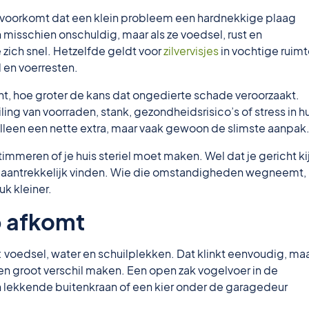
e voorkomt dat een klein probleem een hardnekkige plaag
n misschien onschuldig, maar als ze voedsel, rust en
zich snel. Hetzelfde geldt voor
zilvervisjes
in vochtige ruimt
l en voerresten.
cht, hoe groter de kans dat ongedierte schade veroorzaakt.
ng van voorraden, stank, gezondheidsrisico’s of stress in hu
 alleen een nette extra, maar vaak gewoon de slimste aanpak
timmeren of je huis steriel moet maken. Wel dat je gericht ki
 aantrekkelijk vinden. Wie die omstandigheden wegneemt,
k kleiner.
p afkomt
 voedsel, water en schuilplekken. Dat klinkt eenvoudig, maa
e een groot verschil maken. Een open zak vogelvoer in de
en lekkende buitenkraan of een kier onder de garagedeur