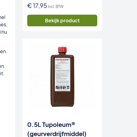
€
17,95
Incl. BTW
nel
Bekijk product
nes,
inu
ten.
en.
t.
0.5L Tupoleum®
(geurverdrijfmiddel)