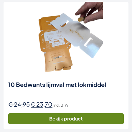
10 Bedwants lijmval met lokmiddel
Oorspronkelijke
Huidige
€
24,95
€
23,70
Incl. BTW
prijs
prijs
was:
is:
Bekijk product
€ 24,95.
€ 23,70.