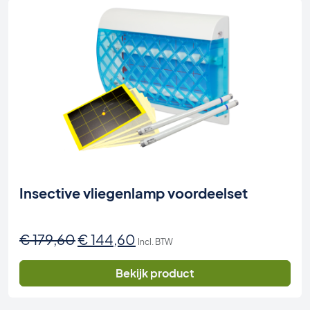
Insective vliegenlamp voordeelset
Oorspronkelijke
Huidige
€
179,60
€
144,60
Incl. BTW
prijs
prijs
was:
is:
Bekijk product
€ 179,60.
€ 144,60.