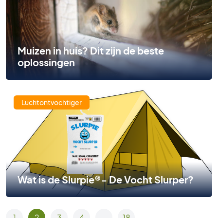
Muizen in huis? Dit zijn de beste
oplossingen
Luchtontvochtiger
Wat is de Slurpie®- De Vocht Slurper?
1
2
3
4
…
18