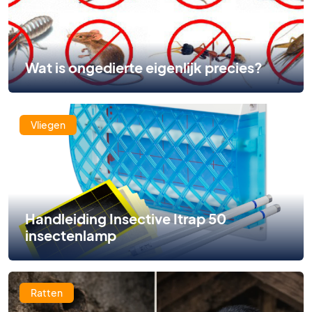
Wat is ongedierte eigenlijk precies?
Vliegen
Handleiding Insective Itrap 50
insectenlamp
Ratten