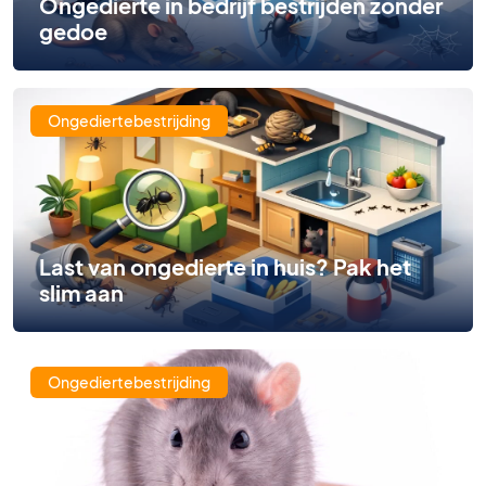
Ongedierte in bedrijf bestrijden zonder
gedoe
Ongediertebestrijding
Last van ongedierte in huis? Pak het
slim aan
Ongediertebestrijding