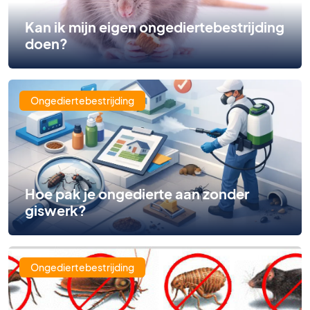
Kan ik mijn eigen ongediertebestrijding
doen?
Ongediertebestrijding
Hoe pak je ongedierte aan zonder
giswerk?
Ongediertebestrijding