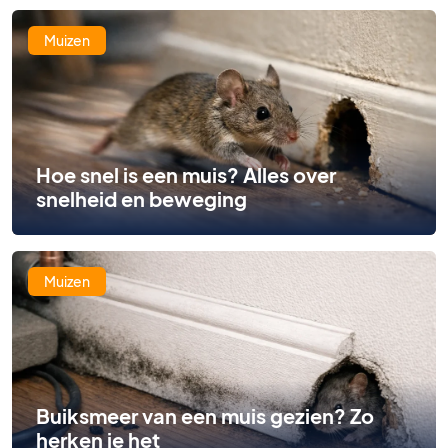
Muizen
Hoe snel is een muis? Alles over
snelheid en beweging
Muizen
Buiksmeer van een muis gezien? Zo
herken je het